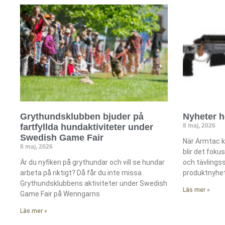
Grythundsklubben bjuder på
Nyheter 
fartfyllda hundaktiviteter under
8 maj, 2026
Swedish Game Fair
När Armtac k
8 maj, 2026
blir det foku
Är du nyfiken på grythundar och vill se hundar
och tävlings
arbeta på riktigt? Då får du inte missa
produktnyhete
Grythundsklubbens aktiviteter under Swedish
Läs mer »
Game Fair på Wenngarns
Läs mer »