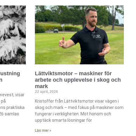
rustning
Lättviktsmotor – maskiner för
n
arbete och upplevelse i skog och
mark
22 april, 2026
wevest, visar
 på
Kristoffer från Lättviktsmotor visar vägen i
ens praktiska
skog och mark – med fokus på maskiner som
026 samlas
fungerar i verkligheten. Möt honom och
upptäck smarta lösningar för
Läs mer »