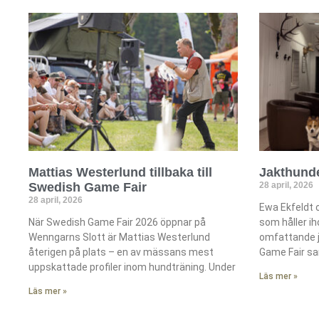
Mattias Westerlund tillbaka till
Jakthunde
Swedish Game Fair
28 april, 2026
28 april, 2026
Ewa Ekfeldt 
När Swedish Game Fair 2026 öppnar på
som håller i
Wenngarns Slott är Mattias Westerlund
omfattande 
återigen på plats – en av mässans mest
Game Fair sa
uppskattade profiler inom hundträning. Under
Läs mer »
Läs mer »