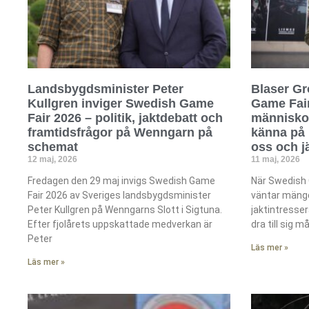
Landsbygdsminister Peter
Blaser Gr
Kullgren inviger Swedish Game
Game Fair
Fair 2026 – politik, jaktdebatt och
människor
framtidsfrågor på Wenngarn på
känna på 
schemat
oss och j
12 maj, 2026
11 maj, 2026
Fredagen den 29 maj invigs Swedish Game
När Swedish 
Fair 2026 av Sveriges landsbygdsminister
väntar mängd
Peter Kullgren på Wenngarns Slott i Sigtuna.
jaktintresser
Efter fjolårets uppskattade medverkan är
dra till sig 
Peter
Läs mer »
Läs mer »