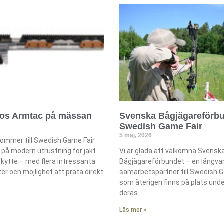
hos Armtac på mässan
Svenska Bågjägareförbu
Swedish Game Fair
5 maj, 2026
ommer till Swedish Game Fair
s på modern utrustning för jakt
Vi är glada att välkomna Svensk
skytte – med flera intressanta
Bågjägareförbundet – en långvar
r och möjlighet att prata direkt
samarbetspartner till Swedish G
som återigen finns på plats und
deras
Läs mer »