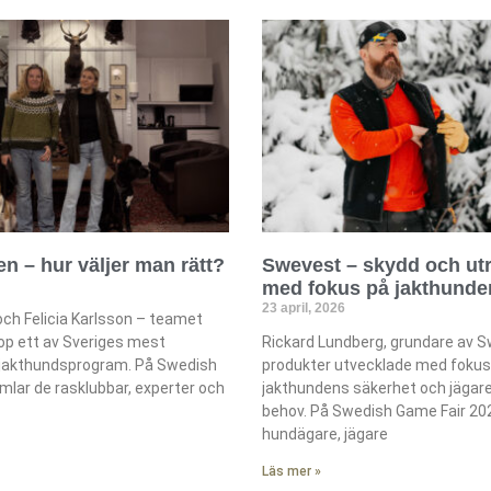
n – hur väljer man rätt?
Swevest – skydd och ut
med fokus på jakthunde
23 april, 2026
och Felicia Karlsson – teamet
hop ett av Sveriges mest
Rickard Lundberg, grundare av S
jakthundsprogram. På Swedish
produkter utvecklade med fokus
mlar de rasklubbar, experter och
jakthundens säkerhet och jägar
behov. På Swedish Game Fair 2
hundägare, jägare
Läs mer »