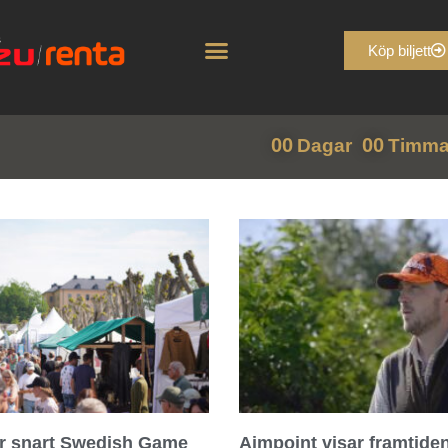
Köp biljett
00
00
Dagar
Timma
r snart Swedish Game
Aimpoint visar framtide