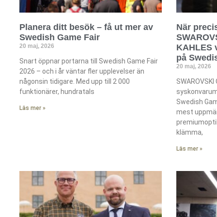
Planera ditt besök – få ut mer av
När preci
Swedish Game Fair
SWAROVS
20 maj, 2026
KAHLES vi
på Swedi
Snart öppnar portarna till Swedish Game Fair
20 maj, 2026
2026 – och i år väntar fler upplevelser än
någonsin tidigare. Med upp till 2 000
SWAROVSKI O
funktionärer, hundratals
syskonvarum
Swedish Game
Läs mer »
mest uppmä
premiumoptik
klämma,
Läs mer »