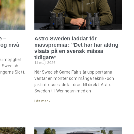
e –
Astro Sweden laddar för
hög nivå
mässpremiär: ”Det här har aldrig
visats på en svensk mässa
tidigare”
u möjlighet
11 maj, 2026
är Swedish
ngarns Slott.
När Swedish Game Fair slår upp portarna
väntar en monter som många teknik- och
jaktintresserade lär dras till direkt. Astro
Sweden till Wenngarn med en
Läs mer »