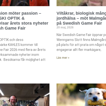
sion möter passion –
Viltåkrar, biologisk mån
KI OPTIK &
jordhälsa – möt Malmgår
sar årets stora nyheter
på Swedish Game Fair
sh Game Fair
20 maj, 2026
När Swedish Game Fair öppnar p
PTIK och dess
Wenngarns Slott finns Malmgård 
ärke KAHLES kommer till
på plats för att prata om något
 Fair 2026 med flera av årets
engagerar allt fler markägare,
rksammade nyheter inom
Läs mer »
. Besökarna får möjlighet att