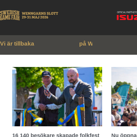
Vi är tillbaka
2
9
r
n
s
s
l
o
t
t
!
m
–
3
1
a
a
j
g
n
16 140 besökare skapade folkfest
Nu öppna