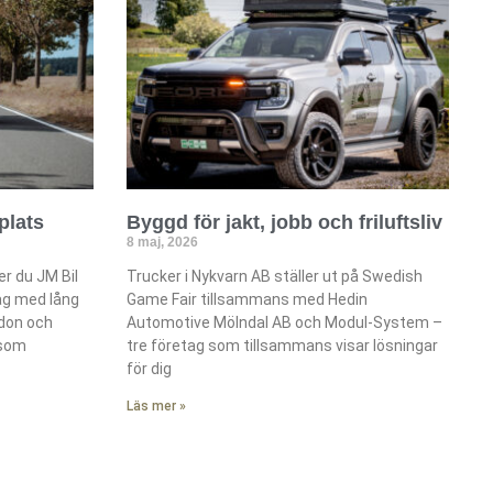
plats
Byggd för jakt, jobb och friluftsliv
8 maj, 2026
r du JM Bil
Trucker i Nykvarn AB ställer ut på Swedish
tag med lång
Game Fair tillsammans med Hedin
rdon och
Automotive Mölndal AB och Modul-System –
 som
tre företag som tillsammans visar lösningar
för dig
Läs mer »