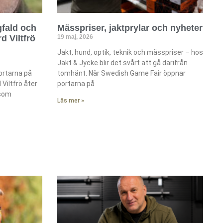
gfald och
Mässpriser, jaktprylar och nyheter
d Viltfrö
19 maj, 2026
Jakt, hund, optik, teknik och mässpriser – hos
Jakt & Jycke blir det svårt att gå därifrån
ortarna på
tomhänt. När Swedish Game Fair öppnar
Viltfrö åter
portarna på
 som
Läs mer »