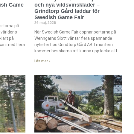
dish Game
och nya vildsvinskläder –
Grindtorp Gård laddar för
Swedish Game Fair
26 maj, 2026
ortarna på
tvärldens
När Swedish Game Fair öppnar portarna på
lart på
Wenngarns Slott väntar flera spännande
san med flera
nyheter hos Grindtorp Gård AB. I montern
kommer besökarna att kunna upptäcka allt
Läs mer »