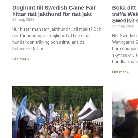
Doghunt till Swedish Game Fair –
Boka ditt 
hittar rätt jakthund för rätt jakt
träffa Wa
25 maj, 2026
Swedish 
25 maj, 2026
Hur hittar man rätt jakthund till rätt jakt? Och
hur får hundägare möjlighet att ge sina
När Swedish 
hundar den träning och stimulans de
Wenngarns Sl
behöver? Det är
bara shoppin
skytteaktivi
Läs mer »
handlar mäs
Läs mer »