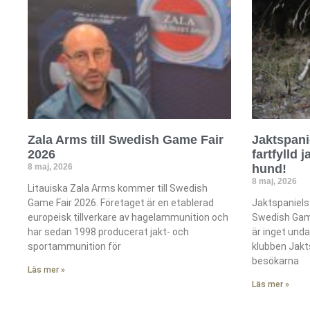
Zala Arms till Swedish Game Fair
Jaktspani
2026
fartfylld 
8 maj, 2026
hund!
8 maj, 2026
Litauiska Zala Arms kommer till Swedish
Game Fair 2026. Företaget är en etablerad
Jaktspaniels h
europeisk tillverkare av hagelammunition och
Swedish Game
har sedan 1998 producerat jakt- och
är inget und
sportammunition för
klubben Jakts
besökarna
Läs mer »
Läs mer »