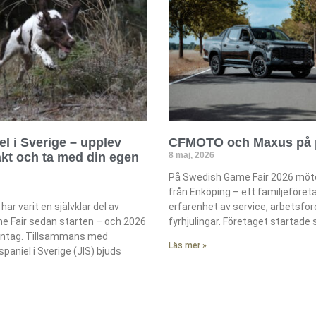
el i Sverige – upplev
CFMOTO och Maxus på 
jakt och ta med din egen
8 maj, 2026
På Swedish Game Fair 2026 möte
från Enköping – ett familjeföre
ar varit en självklar del av
erfarenhet av service, arbetsfo
 Fair sedan starten – och 2026
fyrhjulingar. Företaget startade
antag. Tillsammans med
Läs mer »
paniel i Sverige (JIS) bjuds