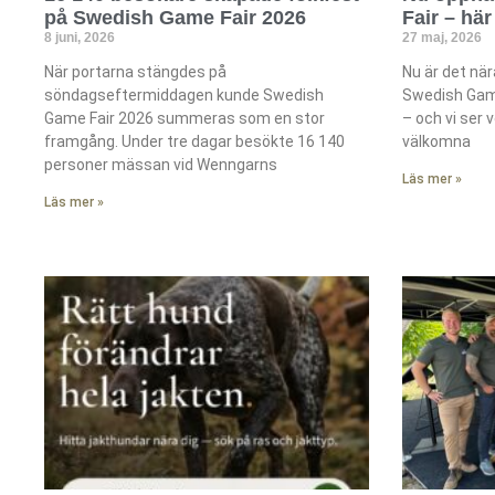
på Swedish Game Fair 2026
Fair – här
8 juni, 2026
27 maj, 2026
När portarna stängdes på
Nu är det nä
söndagseftermiddagen kunde Swedish
Swedish Game
Game Fair 2026 summeras som en stor
– och vi ser 
framgång. Under tre dagar besökte 16 140
välkomna
personer mässan vid Wenngarns
Läs mer »
Läs mer »