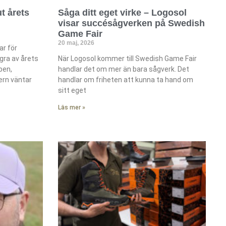
t årets
Såga ditt eget virke – Logosol
visar succésågverken på Swedish
Game Fair
20 maj, 2026
ar för
ra av årets
När Logosol kommer till Swedish Game Fair
pen,
handlar det om mer än bara sågverk. Det
ern väntar
handlar om friheten att kunna ta hand om
sitt eget
Läs mer »