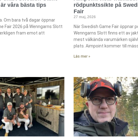
 är våra bästa tips
rödpunktssikte på Swe
Fair
27 maj, 2026
ra. Om bara två dagar öppnar
 Fair 2026 på Wenngarns Slott
När Swedish Game Fair öppnar p
verkligen fram emot att
Wenngarns Slott finns ett av jak
mest välkända varumärken självk
plats. Aimpoint kommer till mäs
Läs mer »