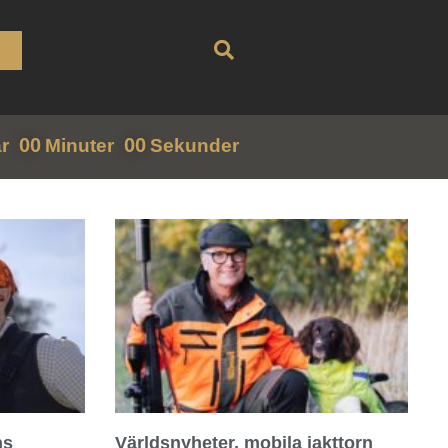
00
00
r
Minuter
Sekunder
ns
Världsnyheter, mobila jakttorn