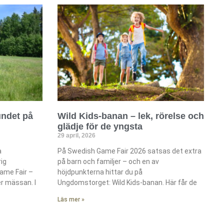
ndet på
Wild Kids-banan – lek, rörelse och
glädje för de yngsta
29 april, 2026
a
På Swedish Game Fair 2026 satsas det extra
ig
på barn och familjer – och en av
ame Fair –
höjdpunkterna hittar du på
er mässan. I
Ungdomstorget: Wild Kids-banan. Här får de
Läs mer »