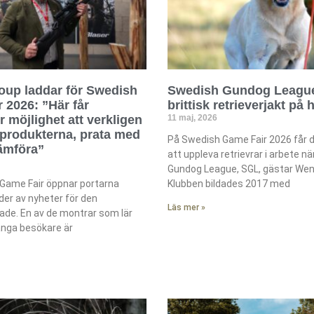
oup laddar för Swedish
Swedish Gundog Leagu
 2026: ”Här får
brittisk retrieverjakt på 
 möjlighet att verkligen
11 maj, 2026
produkterna, prata med
På Swedish Game Fair 2026 får d
ämföra”
att uppleva retrievrar i arbete n
Gundog League, SGL, gästar Wen
Game Fair öppnar portarna
Klubben bildades 2017 med
er av nyheter för den
Läs mer »
ade. En av de montrar som lär
många besökare är