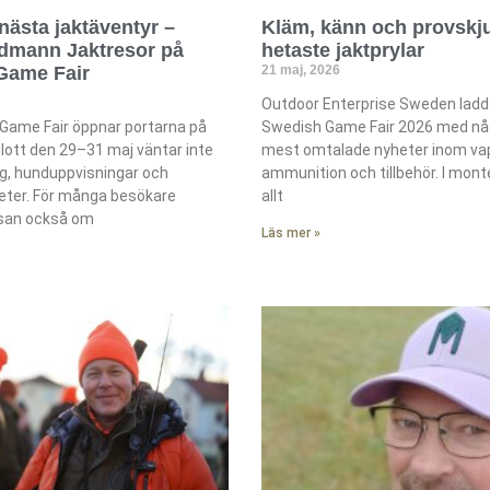
nästa jaktäventyr –
Kläm, känn och provskju
idmann Jaktresor på
hetaste jaktprylar
Game Fair
21 maj, 2026
Outdoor Enterprise Sweden ladd
Game Fair öppnar portarna på
Swedish Game Fair 2026 med någ
ott den 29–31 maj väntar inte
mest omtalade nyheter inom va
g, hunduppvisningar och
ammunition och tillbehör. I mont
teter. För många besökare
allt
san också om
Läs mer »