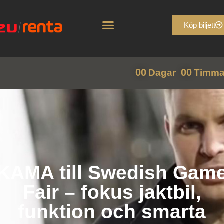
Köp biljett
00
00
Dagar
Timma
KAMA till Swedish Gam
Fair – fokus jaktbil,
funktion och smarta