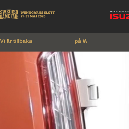
Vi är tillbaka
p
å
W
e
n
n
g
a
r
n
s
s
l
o
t
t
!