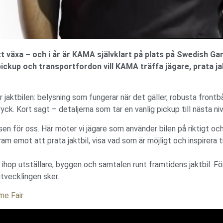
 växa – och i år är KAMA självklart på plats på Swedish Ga
pickup och transportfordon vill KAMA träffa jägare, prata jak
aktbilen: belysning som fungerar när det gäller, robusta frontb
ck. Kort sagt – detaljerna som tar en vanlig pickup till nästa niv
n för oss. Här möter vi jägare som använder bilen på riktigt och
fram emot att prata jaktbil, visa vad som är möjligt och inspirera t
op utställare, byggen och samtalen runt framtidens jaktbil. Fö
utvecklingen sker.
me Fair