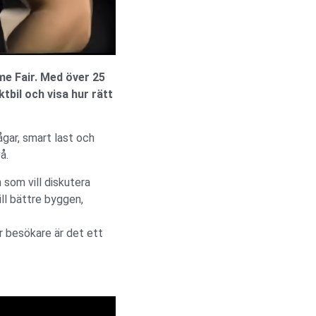
me Fair. Med över 25
tbil och visa hur rätt
ågar, smart last och
å.
 som vill diskutera
ill bättre byggen,
r besökare är det ett