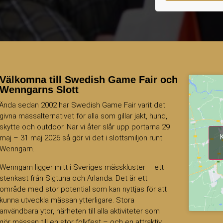
Välkomna till Swedish Game Fair och
Wenngarns Slott
Ända sedan 2002 har Swedish Game Fair varit det
givna mässalternativet för alla som gillar jakt, hund,
skytte och outdoor. När vi åter slår upp portarna 29
maj – 31 maj 2026 så gör vi det i slottsmiljön runt
Wenngarn.
Wenngarn ligger mitt i Sveriges mässkluster – ett
stenkast från Sigtuna och Arlanda. Det är ett
område med stor potential som kan nyttjas för att
kunna utveckla mässan ytterligare. Stora
användbara ytor, närheten till alla aktiviteter som
gör mässan till en stor folkfest – och en attraktiv