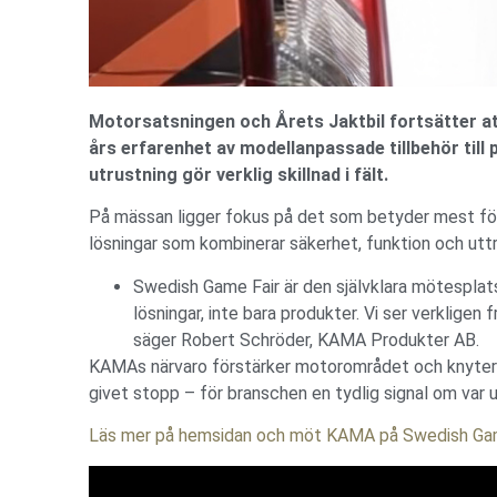
Motorsatsningen och Årets Jaktbil fortsätter att
års erfarenhet av modellanpassade tillbehör till 
utrustning gör verklig skillnad i fält.
På mässan ligger fokus på det som betyder mest för j
lösningar som kombinerar säkerhet, funktion och uttry
Swedish Game Fair är den självklara mötesplatse
lösningar, inte bara produkter. Vi ser verkligen 
säger Robert Schröder, KAMA Produkter AB.
KAMAs närvaro förstärker motorområdet och knyter ih
givet stopp – för branschen en tydlig signal om var 
Läs mer på hemsidan och möt KAMA på Swedish Ga