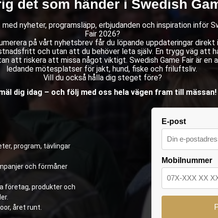
rig det som händer i Swedish Gam
st med nyheter, programsläpp, erbjudanden och inspiration inför
Fair 2026?
merera på vårt nyhetsbrev får du löpande uppdateringar direkt i 
stnadsfritt och utan att du behöver leta själv. En trygg väg att hå
an att riskera att missa något viktigt. Swedish Game Fair är en 
ledande mötesplatser för jakt, hund, fiske och friluftsliv.
Vill du också hålla dig steget före?
äl dig idag – och följ med oss hela vägen fram till mässan!
E-post
ter, program, tävlingar
Mobilnummer
kampanjer och förmåner
ya företag, produkter och
er.
oor, året runt.