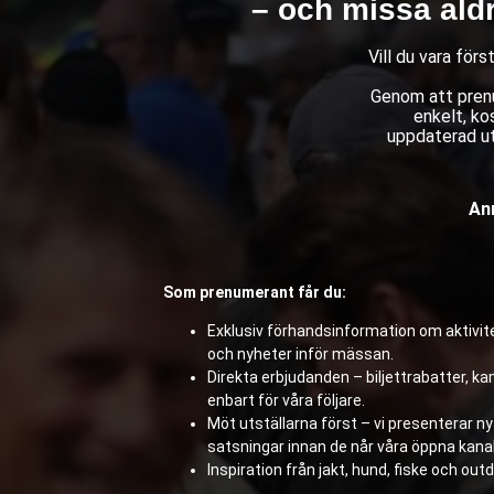
– och missa ald
Vill du vara för
Genom att prenu
enkelt, ko
uppdaterad ut
Anm
Som prenumerant får du:
Exklusiv förhandsinformation om aktivite
och nyheter inför mässan.
Direkta erbjudanden – biljettrabatter, 
enbart för våra följare.
Möt utställarna först – vi presenterar n
satsningar innan de når våra öppna kanal
Inspiration från jakt, hund, fiske och outd