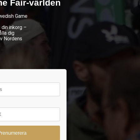
e Fair-världen
 Swedish Game
din inkorg –
lla dig
av Nordens