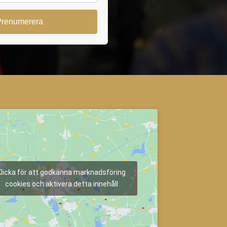
Klicka för att godkänna marknadsföring
cookies och aktivera detta innehåll