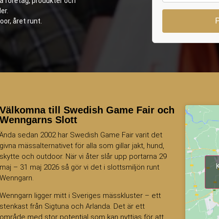
ya företag, produkter och
er.
oor, året runt.
Välkomna till Swedish Game Fair och
Wenngarns Slott
Ända sedan 2002 har Swedish Game Fair varit det
givna mässalternativet för alla som gillar jakt, hund,
skytte och outdoor. När vi åter slår upp portarna 29
maj – 31 maj 2026 så gör vi det i slottsmiljön runt
Wenngarn.
Wenngarn ligger mitt i Sveriges mässkluster – ett
stenkast från Sigtuna och Arlanda. Det är ett
område med stor potential som kan nyttjas för att