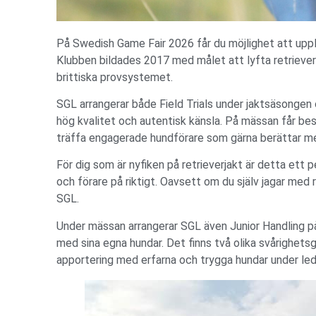
På Swedish Game Fair 2026 får du möjlighet att uppl
Klubben bildades 2017 med målet att lyfta retrievern
brittiska provsystemet.
SGL arrangerar både Field Trials under jaktsäsongen
hög kvalitet och autentisk känsla. På mässan får besö
träffa engagerade hundförare som gärna berättar mer
För dig som är nyfiken på retrieverjakt är detta ett 
och förare på riktigt. Oavsett om du själv jagar med 
SGL.
Under mässan arrangerar SGL även Junior Handling på 
med sina egna hundar. Det finns två olika svårighetsg
apportering med erfarna och trygga hundar under ledn