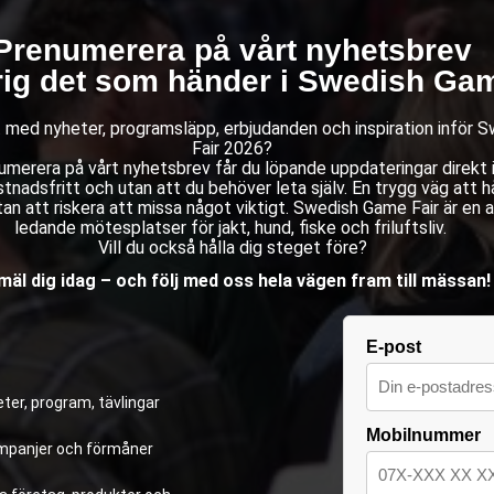
Prenumerera på vårt nyhetsbrev
rig det som händer i Swedish Gam
st med nyheter, programsläpp, erbjudanden och inspiration inför
Fair 2026?
merera på vårt nyhetsbrev får du löpande uppdateringar direkt i 
stnadsfritt och utan att du behöver leta själv. En trygg väg att hå
an att riskera att missa något viktigt. Swedish Game Fair är en 
ledande mötesplatser för jakt, hund, fiske och friluftsliv.
Vill du också hålla dig steget före?
äl dig idag – och följ med oss hela vägen fram till mässan!
E-post
ter, program, tävlingar
Mobilnummer
kampanjer och förmåner