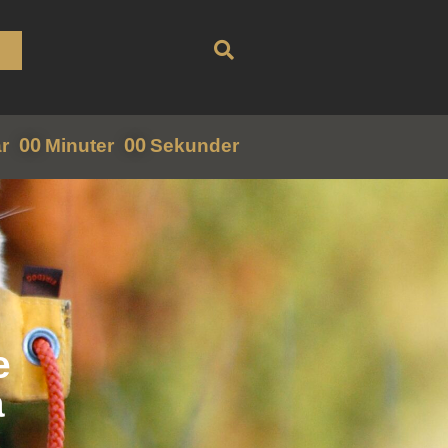
00
00
r
Minuter
Sekunder
e
å