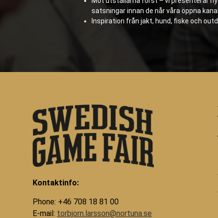
Möt utställarna först – vi presenterar n
satsningar innan de når våra öppna kanal
Inspiration från jakt, hund, fiske och outd
Kontaktinfo:
Phone: +46 708 18 81 00
E-mail:
torbjorn.larsson@nortuna.se