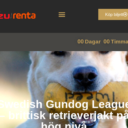
Köp biljett
00
00
Dagar
Timma
Swedish Gundog Leagu
– brittisk retrieverjakt p
hög nivå