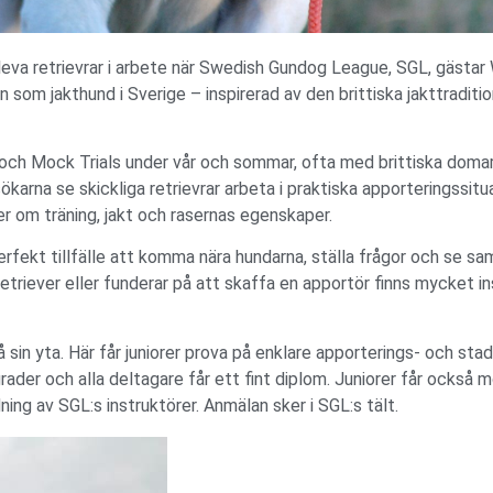
eva retrievrar i arbete när Swedish Gundog League, SGL, gästar
 som jakthund i Sverige – inspirerad av den brittiska jakttraditi
 och Mock Trials under vår och sommar, ofta med brittiska domar
karna se skickliga retrievrar arbeta i praktiska apporteringssit
 om träning, jakt och rasernas egenskaper.
perfekt tillfälle att komma nära hundarna, ställa frågor och se s
retriever eller funderar på att skaffa en apportör finns mycket i
sin yta. Här får juniorer prova på enklare apporterings- och st
rader och alla deltagare får ett fint diplom. Juniorer får också m
ing av SGL:s instruktörer. Anmälan sker i SGL:s tält.