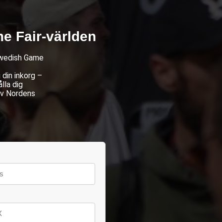
e Fair-världen
 Swedish Game
din inkorg –
lla dig
av Nordens