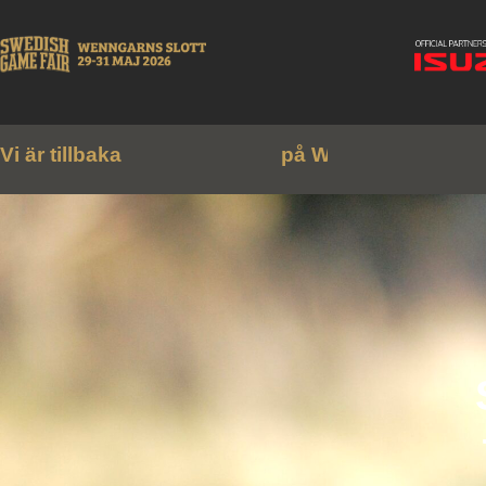
Vi är tillbaka
p
å
W
e
n
n
g
a
r
n
s
s
l
o
t
t
!