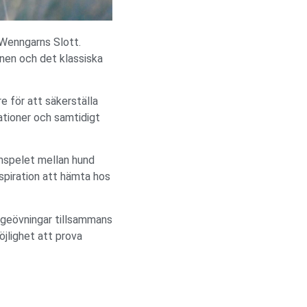
 Wenngarns Slott.
onen och det klassiska
e för att säkerställa
uationer och samtidigt
amspelet mellan hund
nspiration att hämta hos
adgeövningar tillsammans
öjlighet att prova