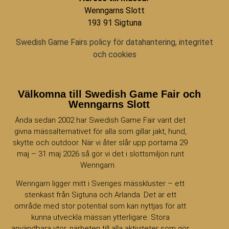
Wenngarns Slott
193 91 Sigtuna
Swedish Game Fairs policy för datahantering, integritet
och cookies
Välkomna till Swedish Game Fair och
Wenngarns Slott
Ända sedan 2002 har Swedish Game Fair varit det
givna mässalternativet för alla som gillar jakt, hund,
skytte och outdoor. När vi åter slår upp portarna 29
maj – 31 maj 2026 så gör vi det i slottsmiljön runt
Wenngarn.
Wenngarn ligger mitt i Sveriges mässkluster – ett
stenkast från Sigtuna och Arlanda. Det är ett
område med stor potential som kan nyttjas för att
kunna utveckla mässan ytterligare. Stora
användbara ytor, närheten till alla aktiviteter som gör