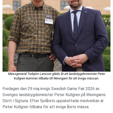
Mässgeneral Torbjörn Larsson gläds åt att landsbygdsminister Peter
Kullgren kommer tillbaka till Wenngarn för att inviga mässan.
Fredagen den 29 maj invigs Swedish Game Fair 2026 av
Sveriges landsbygdsminister Peter Kullgren på Wenngarns
Slott i Sigtuna. Efter fjolårets uppskattade medverkan är
Peter Kullgren tillbaka för att inviga årets mässa.