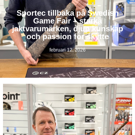
Sportec tillbaka på Swedish
Game Fair – starka
jaktvarumärken, djup kunskap
och passion för skytte
februari 12, 2026