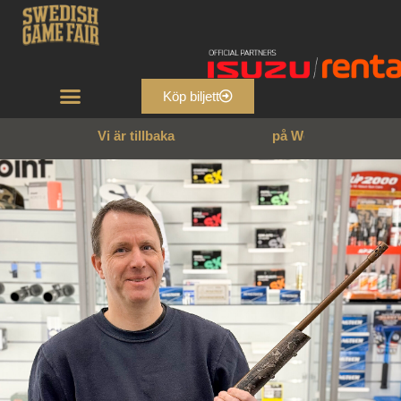
Köp biljett
Vi är tillbaka
p
å
W
e
n
n
g
a
r
n
s
s
l
o
t
t
!