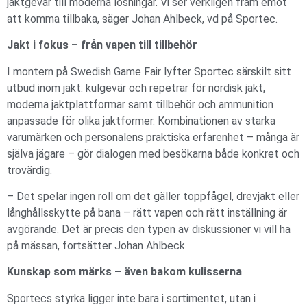
jaktgevär till moderna lösningar. Vi ser verkligen fram emot
att komma tillbaka, säger Johan Ahlbeck, vd på Sportec.
Jakt i fokus – från vapen till tillbehör
I montern på Swedish Game Fair lyfter Sportec särskilt sitt
utbud inom jakt: kulgevär och repetrar för nordisk jakt,
moderna jaktplattformar samt tillbehör och ammunition
anpassade för olika jaktformer. Kombinationen av starka
varumärken och personalens praktiska erfarenhet – många är
själva jägare – gör dialogen med besökarna både konkret och
trovärdig.
– Det spelar ingen roll om det gäller toppfågel, drevjakt eller
långhållsskytte på bana – rätt vapen och rätt inställning är
avgörande. Det är precis den typen av diskussioner vi vill ha
på mässan, fortsätter Johan Ahlbeck.
Kunskap som märks – även bakom kulisserna
Sportecs styrka ligger inte bara i sortimentet, utan i