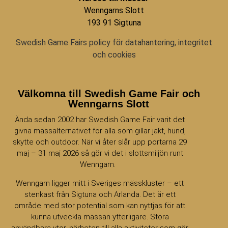
Wenngarns Slott
193 91 Sigtuna
Swedish Game Fairs policy för datahantering, integritet
och cookies
Välkomna till Swedish Game Fair och
Wenngarns Slott
Ända sedan 2002 har Swedish Game Fair varit det
givna mässalternativet för alla som gillar jakt, hund,
skytte och outdoor. När vi åter slår upp portarna 29
maj – 31 maj 2026 så gör vi det i slottsmiljön runt
Wenngarn.
Wenngarn ligger mitt i Sveriges mässkluster – ett
stenkast från Sigtuna och Arlanda. Det är ett
område med stor potential som kan nyttjas för att
kunna utveckla mässan ytterligare. Stora
användbara ytor, närheten till alla aktiviteter som gör