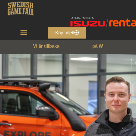
Köp biljett
Vi är tillbaka
p
å
W
e
n
n
g
a
r
n
s
s
l
o
t
t
!