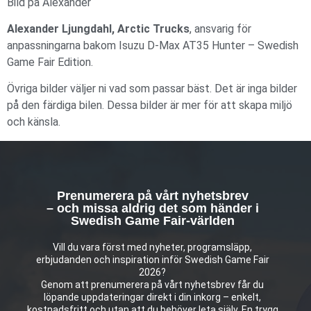
Bild på Alexander
Alexander Ljungdahl, Arctic Trucks
, ansvarig för
anpassningarna bakom Isuzu D-Max AT35 Hunter – Swedish
Game Fair Edition.
Övriga bilder väljer ni vad som passar bäst. Det är inga bilder
på den färdiga bilen. Dessa bilder är mer för att skapa miljö
och känsla.
Prenumerera på vårt nyhetsbrev
– och missa aldrig det som händer i
Swedish Game Fair-världen
Vill du vara först med nyheter, programsläpp,
erbjudanden och inspiration inför Swedish Game Fair
2026?
Genom att prenumerera på vårt nyhetsbrev får du
löpande uppdateringar direkt i din inkorg – enkelt,
kostnadsfritt och utan att du behöver leta själv. En trygg