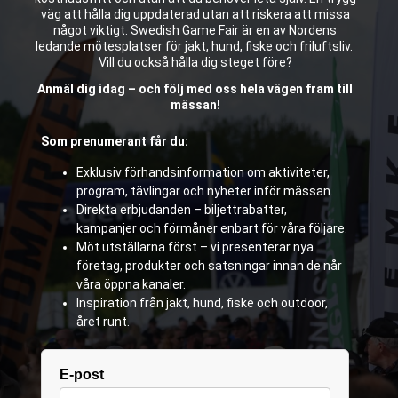
väg att hålla dig uppdaterad utan att riskera att missa
något viktigt. Swedish Game Fair är en av Nordens
ledande mötesplatser för jakt, hund, fiske och friluftsliv.
Vill du också hålla dig steget före?
Anmäl dig idag – och följ med oss hela vägen fram till
mässan!
Som prenumerant får du:
Exklusiv förhandsinformation om aktiviteter,
program, tävlingar och nyheter inför mässan.
Direkta erbjudanden – biljettrabatter,
kampanjer och förmåner enbart för våra följare.
Möt utställarna först – vi presenterar nya
företag, produkter och satsningar innan de når
våra öppna kanaler.
Inspiration från jakt, hund, fiske och outdoor,
året runt.
E-post