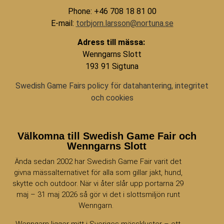
Phone: +46 708 18 81 00
E-mail:
torbjorn.larsson@nortuna.se
Adress till mässa:
Wenngarns Slott
193 91 Sigtuna
Swedish Game Fairs policy för datahantering, integritet
och cookies
Välkomna till Swedish Game Fair och
Wenngarns Slott
Ända sedan 2002 har Swedish Game Fair varit det
givna mässalternativet för alla som gillar jakt, hund,
skytte och outdoor. När vi åter slår upp portarna 29
maj – 31 maj 2026 så gör vi det i slottsmiljön runt
Wenngarn.
Wenngarn ligger mitt i Sveriges mässkluster – ett