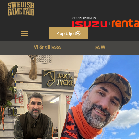
Köp biljett
Vi är tillbaka
p
å
W
e
n
n
g
a
r
n
s
s
l
o
t
t
!