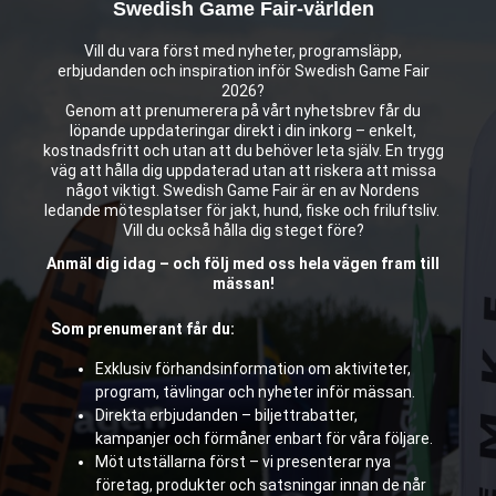
Swedish Game Fair-världen
Vill du vara först med nyheter, programsläpp,
erbjudanden och inspiration inför Swedish Game Fair
2026?
Genom att prenumerera på vårt nyhetsbrev får du
löpande uppdateringar direkt i din inkorg – enkelt,
kostnadsfritt och utan att du behöver leta själv. En trygg
väg att hålla dig uppdaterad utan att riskera att missa
något viktigt. Swedish Game Fair är en av Nordens
ledande mötesplatser för jakt, hund, fiske och friluftsliv.
Vill du också hålla dig steget före?
Anmäl dig idag – och följ med oss hela vägen fram till
mässan!
Som prenumerant får du:
Exklusiv förhandsinformation om aktiviteter,
program, tävlingar och nyheter inför mässan.
Direkta erbjudanden – biljettrabatter,
kampanjer och förmåner enbart för våra följare.
Möt utställarna först – vi presenterar nya
företag, produkter och satsningar innan de når