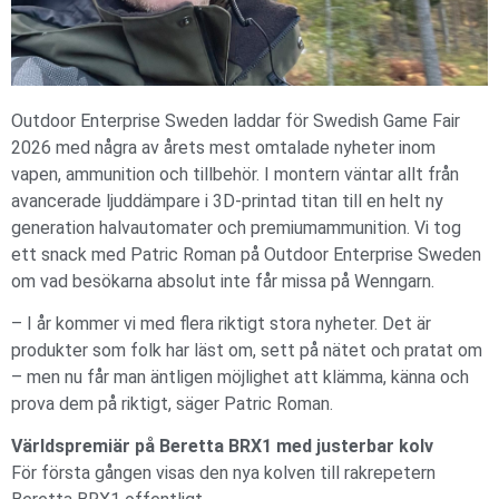
Outdoor Enterprise Sweden laddar för Swedish Game Fair
2026 med några av årets mest omtalade nyheter inom
vapen, ammunition och tillbehör. I montern väntar allt från
avancerade ljuddämpare i 3D-printad titan till en helt ny
generation halvautomater och premiumammunition. Vi tog
ett snack med Patric Roman på Outdoor Enterprise Sweden
om vad besökarna absolut inte får missa på Wenngarn.
– I år kommer vi med flera riktigt stora nyheter. Det är
produkter som folk har läst om, sett på nätet och pratat om
– men nu får man äntligen möjlighet att klämma, känna och
prova dem på riktigt, säger Patric Roman.
Världspremiär på Beretta BRX1 med justerbar kolv
För första gången visas den nya kolven till rakrepetern