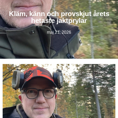
Kläm, känn och provskjut årets
hetaste jaktprylar
maj 21, 2026