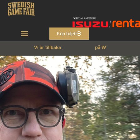
Köp biljett
Vi är tillbaka
p
å
W
e
n
n
g
a
r
n
s
s
l
o
t