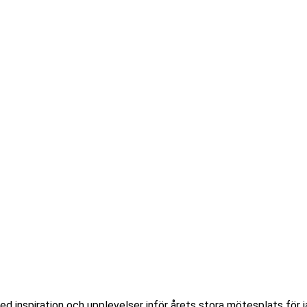
d inspiration och upplevelser inför årets stora mötesplats för j