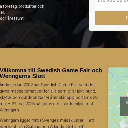
ya företag, produkter och
er.
oor, året runt.
Välkomna till Swedish Game Fair och
Wenngarns Slott
Ända sedan 2002 har Swedish Game Fair varit det
givna mässalternativet för alla som gillar jakt, hund,
skytte och outdoor. När vi åter slår upp portarna 29
maj – 31 maj 2026 så gör vi det i slottsmiljön runt
Wenngarn.
Wenngarn ligger mitt i Sveriges mässkluster – ett
stenkast från Sigtuna och Arlanda. Det är ett