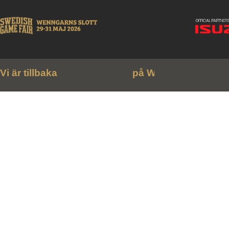
Vi är tillbaka
p
å
W
e
n
n
g
a
r
n
s
s
l
o
t
t
!