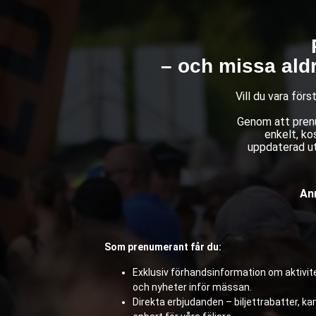
– och missa ald
Vill du vara för
Genom att prenu
enkelt, ko
uppdaterad ut
Anm
Som prenumerant får du:
Exklusiv förhandsinformation om aktivite
och nyheter inför mässan.
Direkta erbjudanden – biljettrabatter, 