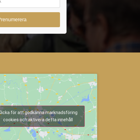
Klicka för att godkänna marknadsföring
cookies och aktivera detta innehåll