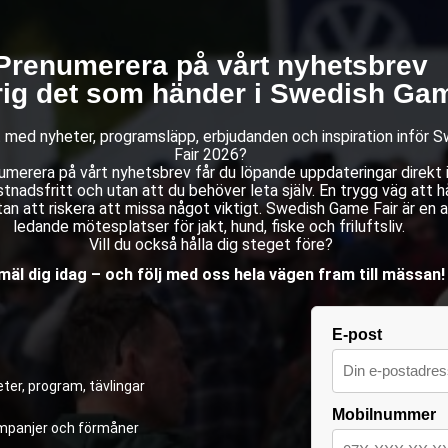
Prenumerera på vårt nyhetsbrev
rig det som händer i Swedish Gam
st med nyheter, programsläpp, erbjudanden och inspiration inför
Fair 2026?
merera på vårt nyhetsbrev får du löpande uppdateringar direkt i 
stnadsfritt och utan att du behöver leta själv. En trygg väg att hå
an att riskera att missa något viktigt. Swedish Game Fair är en 
ledande mötesplatser för jakt, hund, fiske och friluftsliv.
Vill du också hålla dig steget före?
äl dig idag – och följ med oss hela vägen fram till mässan!
E-post
ter, program, tävlingar
Mobilnummer
kampanjer och förmåner