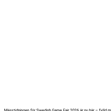
Mässtidningen för Swedish Game Fair 2026 är nu här – fylld me