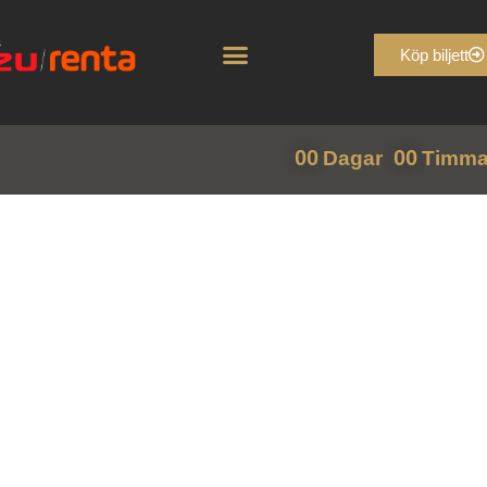
Köp biljett
00
00
Dagar
Timma