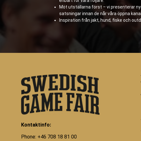
enbart för våra följare.
Möt utställarna först – vi presenterar n
satsningar innan de når våra öppna kanal
Inspiration från jakt, hund, fiske och outd
Kontaktinfo:
Phone: +46 708 18 81 00