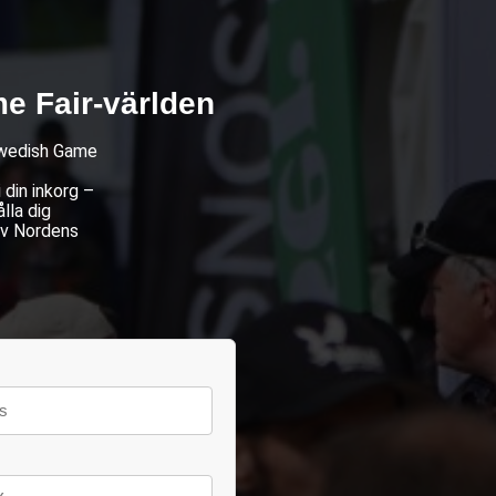
e Fair-världen
 Swedish Game
din inkorg –
lla dig
av Nordens