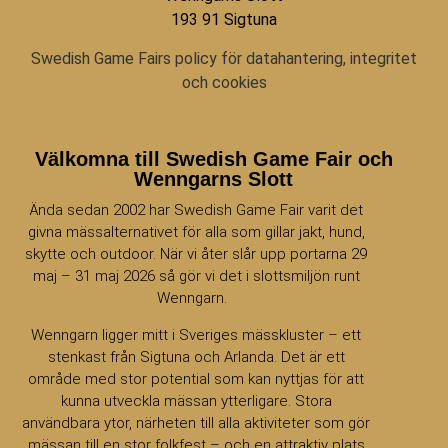
193 91 Sigtuna
Swedish Game Fairs policy för datahantering, integritet
och cookies
Välkomna till Swedish Game Fair och
Wenngarns Slott
Ända sedan 2002 har Swedish Game Fair varit det
givna mässalternativet för alla som gillar jakt, hund,
skytte och outdoor. När vi åter slår upp portarna 29
maj – 31 maj 2026 så gör vi det i slottsmiljön runt
Wenngarn.
Wenngarn ligger mitt i Sveriges mässkluster – ett
stenkast från Sigtuna och Arlanda. Det är ett
område med stor potential som kan nyttjas för att
kunna utveckla mässan ytterligare. Stora
användbara ytor, närheten till alla aktiviteter som gör
mässan till en stor folkfest – och en attraktiv plats