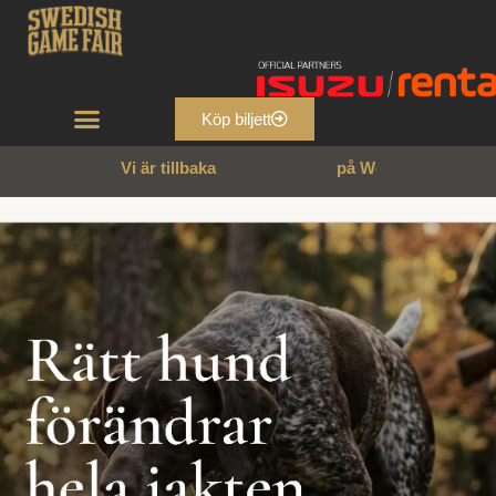
Köp biljett
Vi är tillbaka
p
å
W
e
n
n
g
a
r
n
s
s
l
o
t
t
!