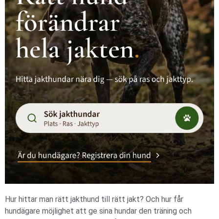
Hur hittar man rätt jakthund till rätt jakt? Och hur får
hundägare möjlighet att ge sina hundar den träning och