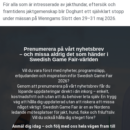
För alla som är intresserade av jakthundar, eftersök och
framtidens jaktgemenskap blir Doghunt ett självklart stopp
under mässan på Wenngarns Slott den 29–31 maj 2026.
Prenumerera på vårt nyhetsbrev
– och missa aldrig det som händer i
Swedish Game Fair-världen
Vill du vara först med nyheter, programsläpp,
erbjudanden och inspiration inför Swedish Game Fair
2026?
Genom att prenumerera på vårt nyhetsbrev får du
löpande uppdateringar direkt i din inkorg – enkelt,
kostnadsfritt och utan att du behöver leta själv. En trygg
väg att hålla dig uppdaterad utan att riskera att missa
något viktigt. Swedish Game Fair är en av Nordens
ledande mötesplatser för jakt, hund, fiske och friluftsliv.
Vill du också hålla dig steget före?
Anmäl dig idag – och följ med oss hela vägen fram till