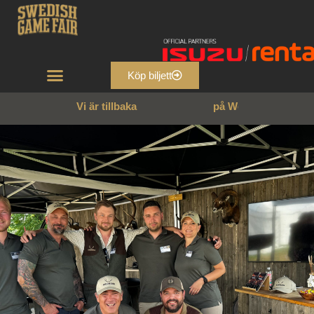
Köp biljett
Vi är tillbaka
p
å
W
e
n
n
g
a
r
n
s
s
l
o
t
t
!