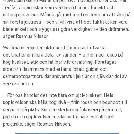
– Swedish Game Fair är en perfekt mötesplats för oss. Här
träffar vi människor som verkligen brinner för jakt och
naturupplevelser. Många går runt med en dröm om att åka på
sin första jaktresa – och vi vill visa att det faktiskt kan vara
både enkelt och tryggt att göra verklighet av den drömmen,
säger Rasmus Nilsson.
Waidmann erbjuder jaktresor till noggrant utvalda
destinationer i flera delar av världen – alltid med fokus på
hög kvalitet, etik och hållbar viltförvaltning. Företaget
arbetar tillsammans med erfarna lokala guider och
samarbetspartners där ansvarsfull jakt är en självklar del av
verksamheten.
– För oss handlar det inte bara om själva jakten. Hela
upplevelsen ska hålla hög nivå – från resan och boendet till
servicen på plats. Kunden ska kunna fokusera på naturen,
jakten och upplevelsen medan vi tar hand om allt det
praktiska, säger Rasmus Nilsson.