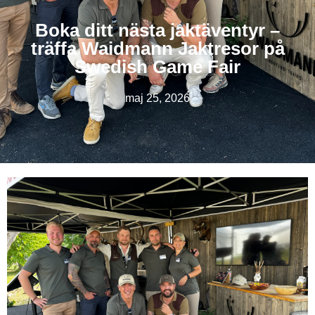
Boka ditt nästa jaktäventyr –
träffa Waidmann Jaktresor på
Swedish Game Fair
maj 25, 2026