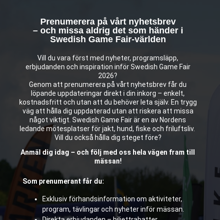
Prenumerera på vårt nyhetsbrev
– och missa aldrig det som händer i
Swedish Game Fair-världen
Vill du vara först med nyheter, programsläpp,
erbjudanden och inspiration inför Swedish Game Fair
2026?
Genom att prenumerera på vårt nyhetsbrev får du
löpande uppdateringar direkt i din inkorg – enkelt,
kostnadsfritt och utan att du behöver leta själv. En trygg
väg att hålla dig uppdaterad utan att riskera att missa
något viktigt. Swedish Game Fair är en av Nordens
ledande mötesplatser för jakt, hund, fiske och friluftsliv.
Vill du också hålla dig steget före?
Anmäl dig idag – och följ med oss hela vägen fram till
mässan!
Som prenumerant får du:
Exklusiv förhandsinformation om aktiviteter,
program, tävlingar och nyheter inför mässan.
Direkta erbjudanden – biljettrabatter,