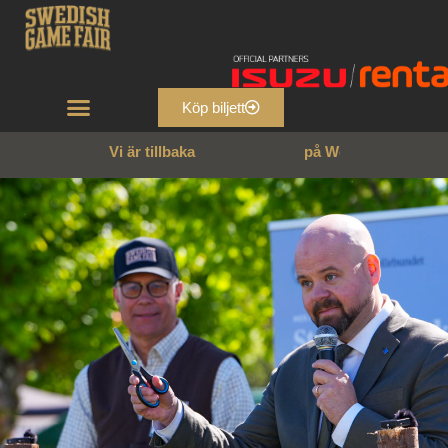
Köp biljett
Vi är tillbaka
2
9
–
3
1
m
a
j
2
0
2
6
o