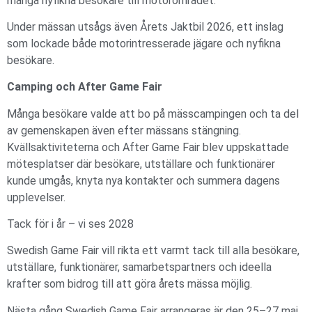
många nyfikna besökare till motorområdet.
Under mässan utsågs även Årets Jaktbil 2026, ett inslag
som lockade både motorintresserade jägare och nyfikna
besökare.
Camping och After Game Fair
Många besökare valde att bo på mässcampingen och ta del
av gemenskapen även efter mässans stängning.
Kvällsaktiviteterna och After Game Fair blev uppskattade
mötesplatser där besökare, utställare och funktionärer
kunde umgås, knyta nya kontakter och summera dagens
upplevelser.
Tack för i år – vi ses 2028
Swedish Game Fair vill rikta ett varmt tack till alla besökare,
utställare, funktionärer, samarbetspartners och ideella
krafter som bidrog till att göra årets mässa möjlig.
Nästa gång Swedish Game Fair arrangeras är den 25–27 maj