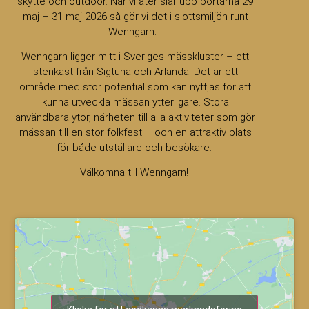
skytte och outdoor. När vi åter slår upp portarna 29
maj – 31 maj 2026 så gör vi det i slottsmiljön runt
Wenngarn.
Wenngarn ligger mitt i Sveriges mässkluster – ett
stenkast från Sigtuna och Arlanda. Det är ett
område med stor potential som kan nyttjas för att
kunna utveckla mässan ytterligare. Stora
användbara ytor, närheten till alla aktiviteter som gör
mässan till en stor folkfest – och en attraktiv plats
för både utställare och besökare.
Välkomna till Wenngarn!