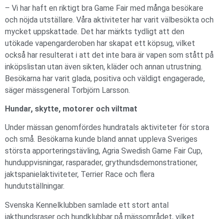
– Vi har haft en riktigt bra Game Fair med många besökare
och nöjda utställare. Våra aktiviteter har varit välbesökta och
mycket uppskattade. Det har märkts tydligt att den
utökade vapengarderoben har skapat ett köpsug, vilket
också har resulterat i att det inte bara är vapen som stått på
inköpslistan utan även sikten, kläder och annan utrustning.
Besökarna har varit glada, positiva och väldigt engagerade,
säger mässgeneral Torbjörn Larsson.
Hundar, skytte, motorer och viltmat
Under mässan genomfördes hundratals aktiviteter för stora
och små. Besökarna kunde bland annat uppleva Sveriges
största apporteringstävling, Agria Swedish Game Fair Cup,
hunduppvisningar, rasparader, grythundsdemonstrationer,
jaktspanielaktiviteter, Terrier Race och flera
hundutställningar.
Svenska Kennelklubben samlade ett stort antal
jakthundsraser och hundklubbar på mässområdet, vilket