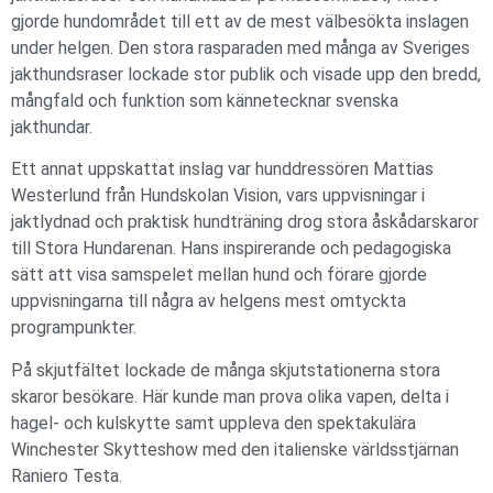
gjorde hundområdet till ett av de mest välbesökta inslagen
under helgen. Den stora rasparaden med många av Sveriges
jakthundsraser lockade stor publik och visade upp den bredd,
mångfald och funktion som kännetecknar svenska
jakthundar.
Ett annat uppskattat inslag var hunddressören Mattias
Westerlund från Hundskolan Vision, vars uppvisningar i
jaktlydnad och praktisk hundträning drog stora åskådarskaror
till Stora Hundarenan. Hans inspirerande och pedagogiska
sätt att visa samspelet mellan hund och förare gjorde
uppvisningarna till några av helgens mest omtyckta
programpunkter.
På skjutfältet lockade de många skjutstationerna stora
skaror besökare. Här kunde man prova olika vapen, delta i
hagel- och kulskytte samt uppleva den spektakulära
Winchester Skytteshow med den italienske världsstjärnan
Raniero Testa.