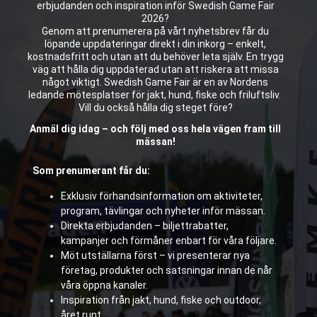
erbjudanden och inspiration inför Swedish Game Fair
2026?
Genom att prenumerera på vårt nyhetsbrev får du
löpande uppdateringar direkt i din inkorg – enkelt,
kostnadsfritt och utan att du behöver leta själv. En trygg
väg att hålla dig uppdaterad utan att riskera att missa
något viktigt. Swedish Game Fair är en av Nordens
ledande mötesplatser för jakt, hund, fiske och friluftsliv.
Vill du också hålla dig steget före?
Anmäl dig idag – och följ med oss hela vägen fram till
mässan!
Som prenumerant får du:
Exklusiv förhandsinformation om aktiviteter,
program, tävlingar och nyheter inför mässan.
Direkta erbjudanden – biljettrabatter,
kampanjer och förmåner enbart för våra följare.
Möt utställarna först – vi presenterar nya
företag, produkter och satsningar innan de når
våra öppna kanaler.
Inspiration från jakt, hund, fiske och outdoor,
året runt.