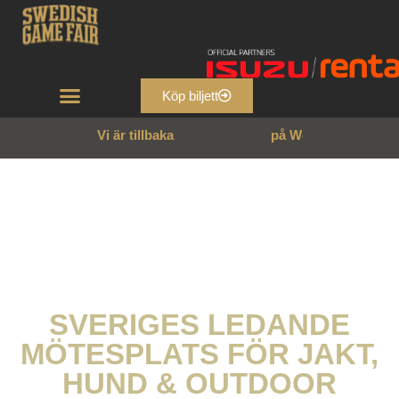
Köp biljett
Vi är tillbaka
2
9
–
3
1
m
a
j
2
0
2
6
SVERIGES LEDANDE
MÖTESPLATS FÖR JAKT,
HUND & OUTDOOR