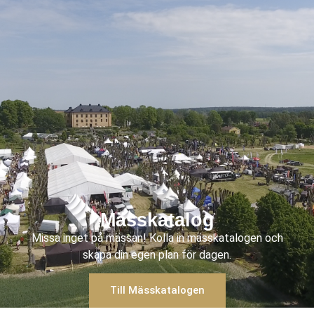
Mässkatalog
Missa inget på mässan! Kolla in mässkatalogen och
skapa din egen plan för dagen.
Till Mässkatalogen