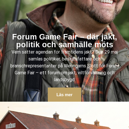
Forum Game Fair – där jakt,
politik och samhälle möts
Vem sätter agendan för framtidens jakt? Den 29 maj
samlas politiker, beslutsfattare och
branschrepresentanter på Wenngarns Slott för Forum
Game Fair – ett forum om jakt, viltförvaltning och
landsbygd.
Läs mer