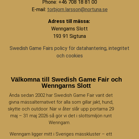
Phone: +46 708 18 81 00
E-mail:
torbjorn.larsson@nortuna.se
Adress till mässa:
Wenngarns Slott
193 91 Sigtuna
Swedish Game Fairs policy för datahantering, integritet
och cookies
Välkomna till Swedish Game Fair och
Wenngarns Slott
Ända sedan 2002 har Swedish Game Fair varit det
givna mässalternativet för alla som gillar jakt, hund,
skytte och outdoor. När vi åter slår upp portarna 29
maj – 31 maj 2026 så gör vi det i slottsmiljön runt
Wenngarn.
Wenngarn ligger mitt i Sveriges mässkluster – ett