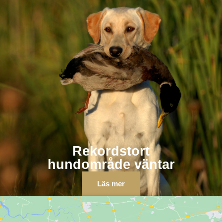
Rekordstort
hundområde väntar
Läs mer