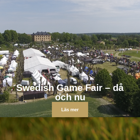
Swedish Game Fair – då
och nu
Läs mer