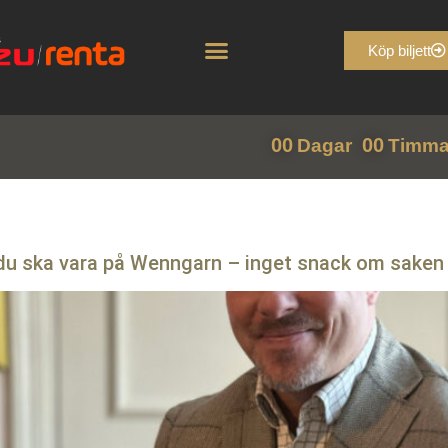
Köp biljett
00
00
Dagar
Timma
å du ska vara på Wenngarn – inget snack om saken