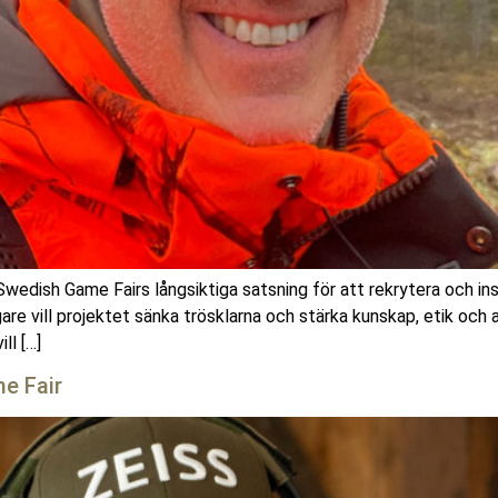
wedish Game Fairs långsiktiga satsning för att rekrytera och in
re vill projektet sänka trösklarna och stärka kunskap, etik och a
ll […]
me Fair