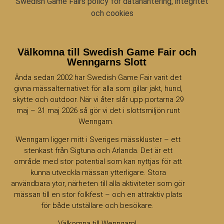
Swedish Game Fairs policy för datahantering, integritet
och cookies
Välkomna till Swedish Game Fair och
Wenngarns Slott
Ända sedan 2002 har Swedish Game Fair varit det
givna mässalternativet för alla som gillar jakt, hund,
skytte och outdoor. När vi åter slår upp portarna 29
maj – 31 maj 2026 så gör vi det i slottsmiljön runt
Wenngarn.
Wenngarn ligger mitt i Sveriges mässkluster – ett
stenkast från Sigtuna och Arlanda. Det är ett
område med stor potential som kan nyttjas för att
kunna utveckla mässan ytterligare. Stora
användbara ytor, närheten till alla aktiviteter som gör
mässan till en stor folkfest – och en attraktiv plats
för både utställare och besökare.
Välkomna till Wenngarn!