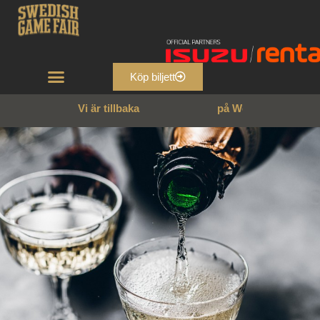
Köp biljett
Vi är tillbaka
p
å
W
e
n
n
g
a
r
n
s
s
l
o
t
t
!