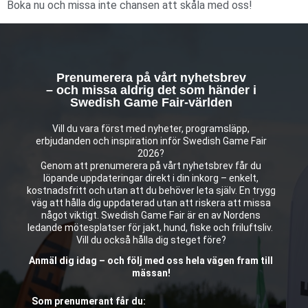
Boka nu och missa inte chansen att skåla med oss!
Prenumerera på vårt nyhetsbrev
– och missa aldrig det som händer i
Swedish Game Fair-världen
Vill du vara först med nyheter, programsläpp,
erbjudanden och inspiration inför Swedish Game Fair
2026?
Genom att prenumerera på vårt nyhetsbrev får du
löpande uppdateringar direkt i din inkorg – enkelt,
kostnadsfritt och utan att du behöver leta själv. En trygg
väg att hålla dig uppdaterad utan att riskera att missa
något viktigt. Swedish Game Fair är en av Nordens
ledande mötesplatser för jakt, hund, fiske och friluftsliv.
Vill du också hålla dig steget före?
Anmäl dig idag – och följ med oss hela vägen fram till
mässan!
Som prenumerant får du: