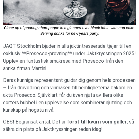
Close-up of pouring champagne in a glasses over black table with cup cake.
Serving drinks for new years party.
JAQT Stockholm bjuder in alla jaktintresserade tjejer till en
exklusiv **Prosecco-provning** under Jaktkryssningen 2025!
Upplev en fantastisk smakresa med Prosecco från den
anrika firman Martini.
Deras kunniga representant guidar dig genom hela processen
– från druvodling och vinmakeri till hemligheterna bakom en
äkta Prosecco. Självklart får du även njuta av flera olika
sorters bubbel i en upplevelse som kombinerar njutning och
kunskap på högsta nivå.
OBS! Begränsat antal. Det är
först till kvarn som gäller
, så
säkra din plats på Jaktkryssningen redan idag!