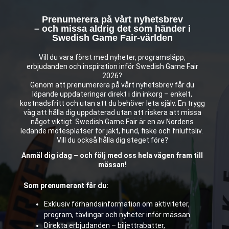
Prenumerera på vårt nyhetsbrev
– och missa aldrig det som händer i
Swedish Game Fair-världen
Vill du vara först med nyheter, programsläpp,
erbjudanden och inspiration inför Swedish Game Fair
2026?
Genom att prenumerera på vårt nyhetsbrev får du
löpande uppdateringar direkt i din inkorg – enkelt,
kostnadsfritt och utan att du behöver leta själv. En trygg
väg att hålla dig uppdaterad utan att riskera att missa
något viktigt. Swedish Game Fair är en av Nordens
ledande mötesplatser för jakt, hund, fiske och friluftsliv.
Vill du också hålla dig steget före?
Anmäl dig idag – och följ med oss hela vägen fram till
mässan!
Som prenumerant får du:
Exklusiv förhandsinformation om aktiviteter,
program, tävlingar och nyheter inför mässan.
Direkta erbjudanden – biljettrabatter,