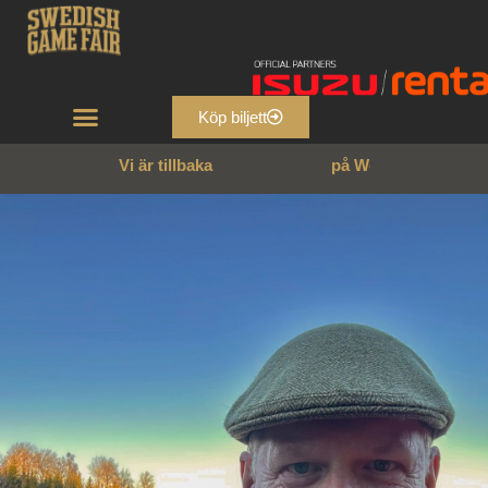
Köp biljett
Vi är tillbaka
p
å
W
e
n
n
g
a
r
n
s
s
l
o
t
t
!