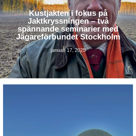
Kustjakten i fokus på
Jaktkryssningen – två
spännande seminarier med
Jägareförbundet Stockholm
januari 17, 2025