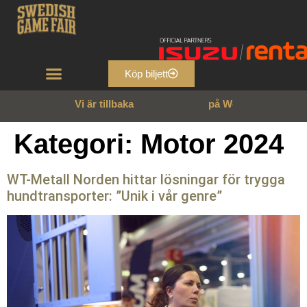
Köp biljett
Vi är tillbaka
p
å
W
e
n
n
g
a
r
n
s
s
l
o
t
t
!
Kategori:
Motor 2024
WT-Metall Norden hittar lösningar för trygga
hundtransporter: ”Unik i vår genre”