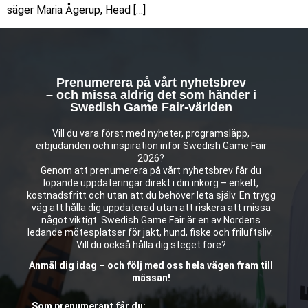
säger Maria Ågerup, Head […]
Prenumerera på vårt nyhetsbrev
– och missa aldrig det som händer i
Swedish Game Fair-världen
Vill du vara först med nyheter, programsläpp,
erbjudanden och inspiration inför Swedish Game Fair
2026?
Genom att prenumerera på vårt nyhetsbrev får du
löpande uppdateringar direkt i din inkorg – enkelt,
kostnadsfritt och utan att du behöver leta själv. En trygg
väg att hålla dig uppdaterad utan att riskera att missa
något viktigt. Swedish Game Fair är en av Nordens
ledande mötesplatser för jakt, hund, fiske och friluftsliv.
Vill du också hålla dig steget före?
Anmäl dig idag – och följ med oss hela vägen fram till
mässan!
Som prenumerant får du: