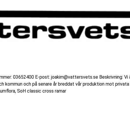
mer: 03652400 E-post: joakim@vattersvets.se Beskrivning: Vi 
och kommun och på senare år breddat vår produktion mot privat
umflora, SoH classic cross ramar