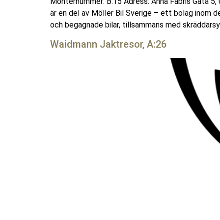
Monternummer: B:15 Adress: Anna Fabris Gata 5, 
är en del av Möller Bil Sverige – ett bolag inom 
och begagnade bilar, tillsammans med skräddarsydd
Waidmann Jaktresor, A:26