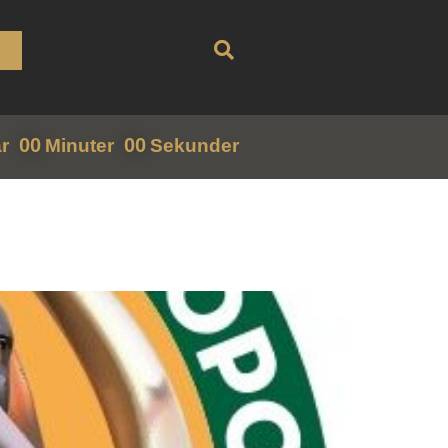
00
00
r
Minuter
Sekunder