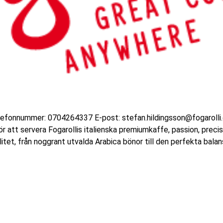
efonnummer: 0704264337 E-post: stefan.hildingsson@fogarolli.c
 att servera Fogarollis italienska premiumkaffe, passion, precisio
tet, från noggrant utvalda Arabica bönor till den perfekta balans