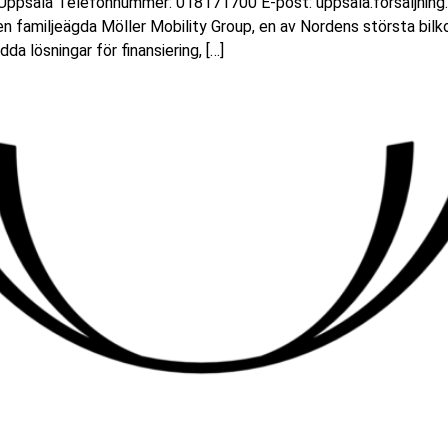
Uppsala Telefonnummer: 018171700 E-post: uppsala.forsaljning.vw
den familjeägda Möller Mobility Group, en av Nordens största bilk
a lösningar för finansiering, […]