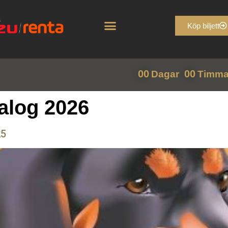
Köp biljett
00
00
Dagar
Timma
alog 2026
25