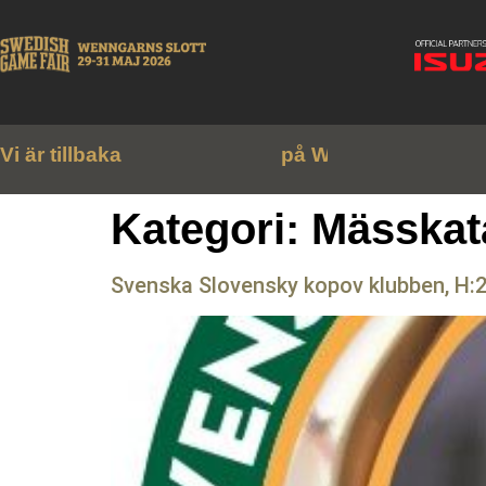
Vi är tillbaka
p
å
W
e
n
n
g
a
r
n
s
s
l
o
t
t
!
Kategori:
Mässkat
Svenska Slovensky kopov klubben, H: