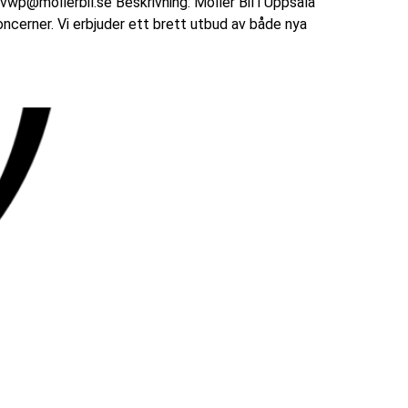
p@mollerbil.se Beskrivning: Möller Bil i Uppsala
oncerner. Vi erbjuder ett brett utbud av både nya