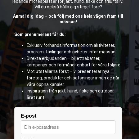
ledande mötesplatser för jakt, hund, fiske och friluftsliv.
Vill du också hålla dig steget före?
Anmäl dig idag – och följ med oss hela vägen fram till
mässan!
Som prenumerant får du:
Exklusiv förhandsinformation om aktiviteter,
program, tävlingar och nyheter inför mässan.
Direkta erbjudanden – biljettrabatter,
kampanjer och förmåner enbart för våra följare.
Möt utställarna först – vi presenterar nya
företag, produkter och satsningar innan de når
våra öppna kanaler.
Inspiration från jakt, hund, fiske och outdoor,
året runt.
E-post