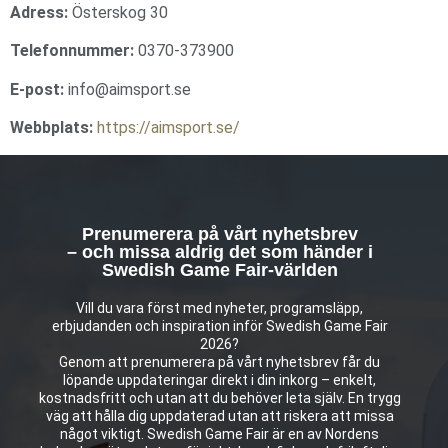
Adress:
Österskog 30
Telefonnummer:
0370-373900
E-post:
info@aimsport.se
Webbplats:
https://aimsport.se/
Prenumerera på vårt nyhetsbrev
– och missa aldrig det som händer i
Swedish Game Fair-världen
Vill du vara först med nyheter, programsläpp,
erbjudanden och inspiration inför Swedish Game Fair
2026?
Genom att prenumerera på vårt nyhetsbrev får du
löpande uppdateringar direkt i din inkorg – enkelt,
kostnadsfritt och utan att du behöver leta själv. En trygg
väg att hålla dig uppdaterad utan att riskera att missa
något viktigt. Swedish Game Fair är en av Nordens