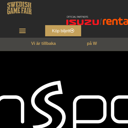
Köp biljett
Vi är tillbaka
p
å
W
e
n
n
g
a
r
n
s
s
l
o
t
t
!