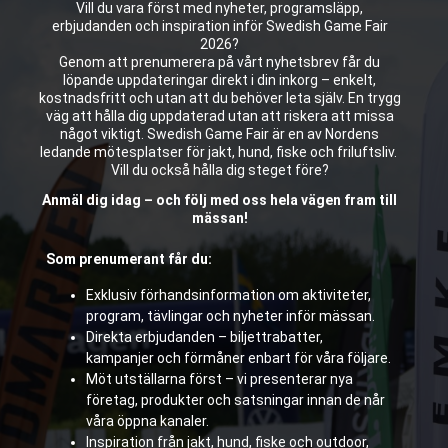
Vill du vara först med nyheter, programsläpp,
erbjudanden och inspiration inför Swedish Game Fair
2026?
Genom att prenumerera på vårt nyhetsbrev får du
löpande uppdateringar direkt i din inkorg – enkelt,
kostnadsfritt och utan att du behöver leta själv. En trygg
väg att hålla dig uppdaterad utan att riskera att missa
något viktigt. Swedish Game Fair är en av Nordens
ledande mötesplatser för jakt, hund, fiske och friluftsliv.
Vill du också hålla dig steget före?
Anmäl dig idag – och följ med oss hela vägen fram till
mässan!
Som prenumerant får du:
Exklusiv förhandsinformation om aktiviteter,
program, tävlingar och nyheter inför mässan.
Direkta erbjudanden – biljettrabatter,
kampanjer och förmåner enbart för våra följare.
Möt utställarna först – vi presenterar nya
företag, produkter och satsningar innan de når
våra öppna kanaler.
Inspiration från jakt, hund, fiske och outdoor,