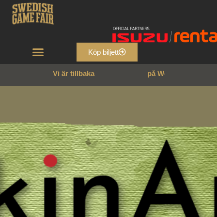
Köp biljett
Vi är tillbaka
p
å
W
e
n
n
g
a
r
n
s
s
l
o
t
t
!