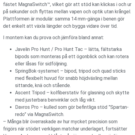
fästet MagnaSwitch™, vilket gör att stöd kan klickas i och ur
på sekunder och flyttas mellan vapen och optik utan krångel.
Plattformen är modulär: samma 14 mm-gänga i benen gör
det enkelt att växla längder och bygga vidare över tid.
I montern kan du prova och jämföra bland annat:
Javelin Pro Hunt / Pro Hunt Tac – lätta, fältstarka
bipods som monteras på ett ögonblick och kan rotera
eller låsas för sidföljning.
SpringBok-systemet – bipod, tripod och quad sticks
med flexibelt huvud för snabb höjdväxling mellan
sittande, knä och stående.
Ascent Tripod – kolfiberstativ för glasning och skytte
med justerbara benvinklar och låg vikt.
Davros Pro – kulled som gör befintliga stöd ”Spartan-
redo” via MagnaSwitch.
– Många blir överraskade av hur mycket precision som
frigörs när stödet verkligen matchar underlaget, fortsätter