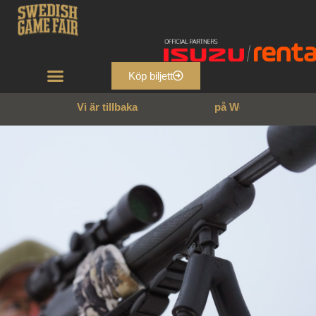
Köp biljett
Vi är tillbaka
p
å
W
e
n
n
g
a
r
n
s
s
l
o
t
t
!