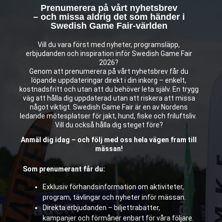
Prenumerera på vårt nyhetsbrev
– och missa aldrig det som händer i
Swedish Game Fair-världen
Vill du vara först med nyheter, programsläpp,
erbjudanden och inspiration inför Swedish Game Fair
2026?
Genom att prenumerera på vårt nyhetsbrev får du
löpande uppdateringar direkt i din inkorg – enkelt,
kostnadsfritt och utan att du behöver leta själv. En trygg
väg att hålla dig uppdaterad utan att riskera att missa
något viktigt. Swedish Game Fair är en av Nordens
ledande mötesplatser för jakt, hund, fiske och friluftsliv.
Vill du också hålla dig steget före?
Anmäl dig idag – och följ med oss hela vägen fram till
mässan!
Som prenumerant får du:
Exklusiv förhandsinformation om aktiviteter,
program, tävlingar och nyheter inför mässan.
Direkta erbjudanden – biljettrabatter,
kampanjer och förmåner enbart för våra följare.