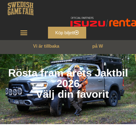
Köp biljett
Vi är tillbaka
p
å
W
e
n
n
g
a
r
n
s
s
l
o
t
t
!
Rösta fram årets Jaktbil
2026
– Välj din favorit