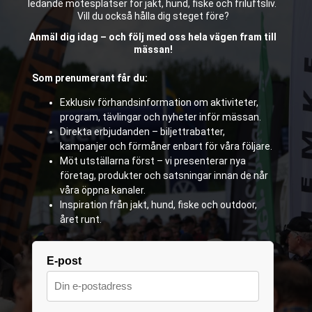
ledande mötesplatser för jakt, hund, fiske och friluftsliv.
Vill du också hålla dig steget före?
Anmäl dig idag – och följ med oss hela vägen fram till
mässan!
Som prenumerant får du:
Exklusiv förhandsinformation om aktiviteter,
program, tävlingar och nyheter inför mässan.
Direkta erbjudanden – biljettrabatter,
kampanjer och förmåner enbart för våra följare.
Möt utställarna först – vi presenterar nya
företag, produkter och satsningar innan de når
våra öppna kanaler.
Inspiration från jakt, hund, fiske och outdoor,
året runt.
E-post