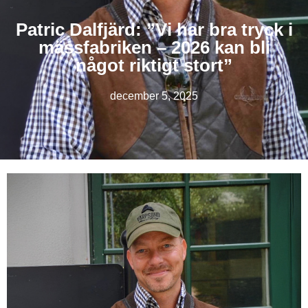
Patric Dalfjärd: ”Vi har bra tryck i
mässfabriken – 2026 kan bli
något riktigt stort”
december 5, 2025