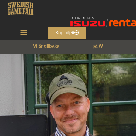
Köp biljett
Vi är tillbaka
p
å
W
e
n
n
g
a
r
n
s
s
l
o
t
t
!