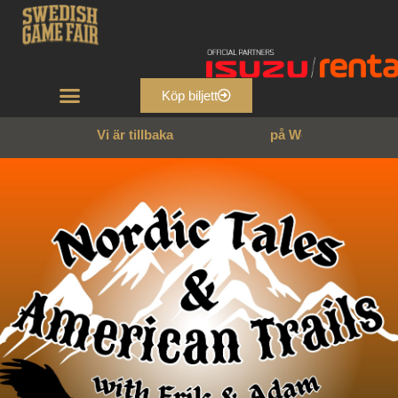
Köp biljett
Vi är tillbaka
p
å
W
e
n
n
g
a
r
n
s
s
l
o
t
t
!