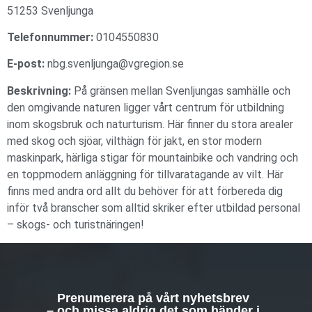
51253 Svenljunga
Telefonnummer:
0104550830
E-post:
nbg.svenljunga@vgregion.se
Beskrivning:
På gränsen mellan Svenljungas samhälle och
den omgivande naturen ligger vårt centrum för utbildning
inom skogsbruk och naturturism. Här finner du stora arealer
med skog och sjöar, vilthägn för jakt, en stor modern
maskinpark, härliga stigar för mountainbike och vandring och
en toppmodern anläggning för tillvaratagande av vilt. Här
finns med andra ord allt du behöver för att förbereda dig
inför två branscher som alltid skriker efter utbildad personal
– skogs- och turistnäringen!
Prenumerera på vårt nyhetsbrev
– och missa aldrig det som händer i