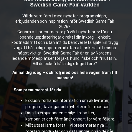
Swedish Game Fair-världen
Vill du vara först med nyheter, programsläpp,
erbjudanden och inspiration inför Swedish Game Fair
2026?
Genom att prenumerera på vårt nyhetsbrev får du
löpande uppdateringar direkt i din inkorg – enkelt,
kostnadsfritt och utan att du behöver leta själv. En trygg
väg att hålla dig uppdaterad utan att riskera att missa
något viktigt. Swedish Game Fair är en av Nordens
ledande mötesplatser för jakt, hund, fiske och friluftsliv.
Vill du också hålla dig steget före?
Anmäl dig idag – och följ med oss hela vägen fram till
mässan!
Som prenumerant får du:
Exklusiv förhandsinformation om aktiviteter,
program, tävlingar och nyheter inför mässan.
Direkta erbjudanden – biljettrabatter,
kampanjer och förmåner enbart för våra följare.
Möt utställarna först – vi presenterar nya
företag, produkter och satsningar innan de når