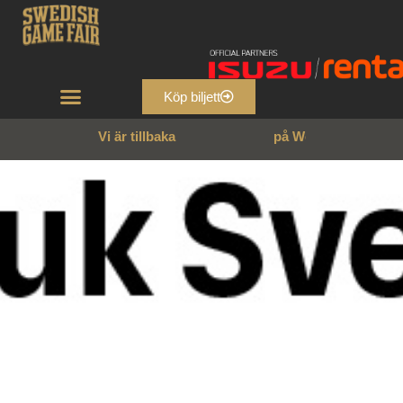
Köp biljett
Vi är tillbaka
p
å
W
e
n
n
g
a
r
n
s
s
l
o
t
t
!