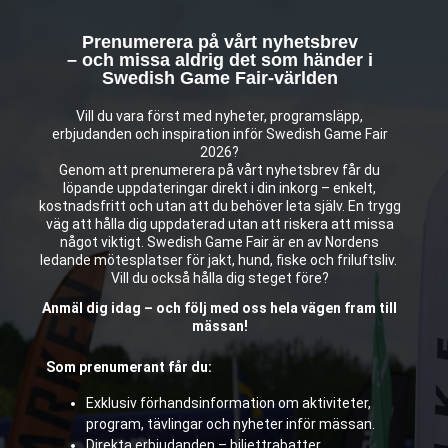
Prenumerera på vårt nyhetsbrev
– och missa aldrig det som händer i
Swedish Game Fair-världen
Vill du vara först med nyheter, programsläpp,
erbjudanden och inspiration inför Swedish Game Fair
2026?
Genom att prenumerera på vårt nyhetsbrev får du
löpande uppdateringar direkt i din inkorg – enkelt,
kostnadsfritt och utan att du behöver leta själv. En trygg
väg att hålla dig uppdaterad utan att riskera att missa
något viktigt. Swedish Game Fair är en av Nordens
ledande mötesplatser för jakt, hund, fiske och friluftsliv.
Vill du också hålla dig steget före?
Anmäl dig idag – och följ med oss hela vägen fram till
mässan!
Som prenumerant får du:
Exklusiv förhandsinformation om aktiviteter,
program, tävlingar och nyheter inför mässan.
Direkta erbjudanden – biljettrabatter,