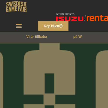
Köp biljett
Vi är tillbaka
p
å
W
e
n
n
g
a
r
n
s
s
l
o
t
t
!