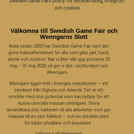
Swedish Game Fairs policy för datahantering, integritet
och cookies
Välkomna till Swedish Game Fair och
Wenngarns Slott
Ända sedan 2002 har Swedish Game Fair varit det
givna mässalternativet för alla som gillar jakt, hund,
skytte och outdoor. När vi åter slår upp portarna 29
maj – 31 maj 2026 så gör vi det i slottsmiljön runt
Wenngarn.
Wenngarn ligger mitt i Sveriges mässkluster – ett
stenkast från Sigtuna och Arlanda. Det är ett
område med stor potential som kan nyttjas för att
kunna utveckla mässan ytterligare. Stora
användbara ytor, närheten till alla aktiviteter som gör
mässan till en stor folkfest – och en attraktiv plats
för både utställare och besökare.
Välkomna till Wenngarn!