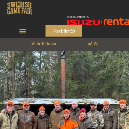
Köp biljett
Vi är tillbaka
p
å
W
e
n
n
g
a
r
n
s
s
l
o
t
t
!