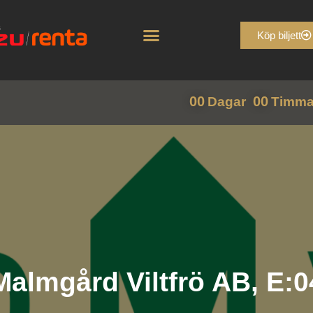
Köp biljett
00
00
Dagar
Timma
Malmgård Viltfrö AB, E:0