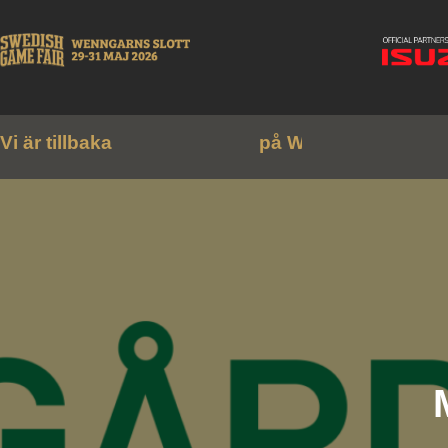
Vi är tillbaka
p
å
W
e
n
n
g
a
r
n
s
s
l
o
t
t
!