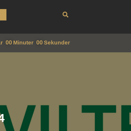
00
00
r
Minuter
Sekunder
4