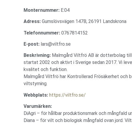
Monternummer:
E:04
Adress:
Gumslövsvägen 147B, 26191 Landskrona
Telefonnummer:
0767814152
E-post:
lars@viltfro.se
Beskrivning:
Malmgård Viltfrö AB är dotterbolag till
startat 2002 och aktivt i Sverige sedan 2017. Vi leve
kvalitet och funktion.
Malmgård Viltfrö har Kontrollerad Frösäkerhet och b
viltstyrning.
Webbplats:
https://viltfro.se/
Varumärken:
DiAgri – för hållbar produktionsmark och mångfald un
Diana – för vilt och biologisk mångfald ovan jord. Vil