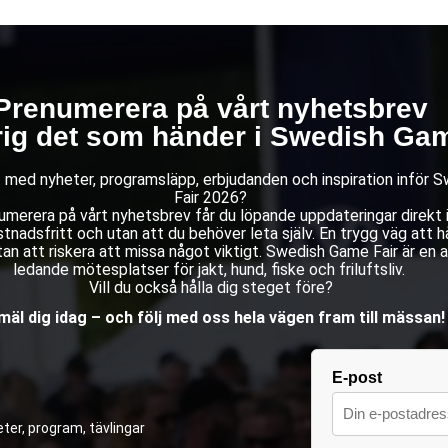
Prenumerera på vårt nyhetsbrev
rig det som händer i Swedish Gam
st med nyheter, programsläpp, erbjudanden och inspiration inför
Fair 2026?
merera på vårt nyhetsbrev får du löpande uppdateringar direkt i 
stnadsfritt och utan att du behöver leta själv. En trygg väg att hå
an att riskera att missa något viktigt. Swedish Game Fair är en 
ledande mötesplatser för jakt, hund, fiske och friluftsliv.
Vill du också hålla dig steget före?
äl dig idag – och följ med oss hela vägen fram till mässan!
E-post
ter, program, tävlingar