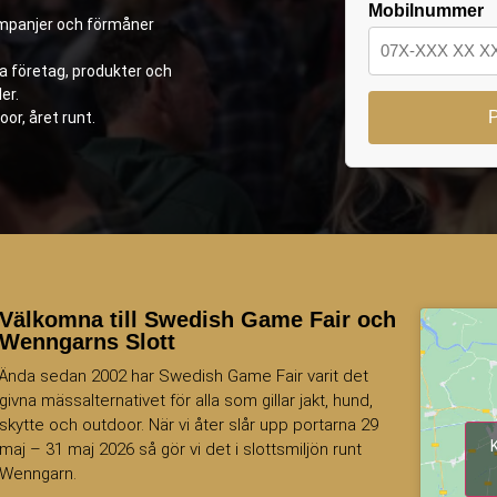
Mobilnummer
kampanjer och förmåner
ya företag, produkter och
er.
oor, året runt.
Välkomna till Swedish Game Fair och
Wenngarns Slott
Ända sedan 2002 har Swedish Game Fair varit det
givna mässalternativet för alla som gillar jakt, hund,
skytte och outdoor. När vi åter slår upp portarna 29
maj – 31 maj 2026 så gör vi det i slottsmiljön runt
Wenngarn.