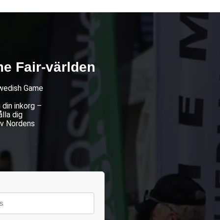
e Fair-världen
 Swedish Game
din inkorg –
lla dig
av Nordens