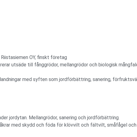
 Riistasiemen OY, finskt företag
rerar utsäde till fånggrödor, mellangrödor och biologisk mångfal
landningar med syften som jordförbättring, sanering, förfruktsvä
der jordytan. Mellangrödor, sanering och jordförbättring.
tåkrar med skydd och föda för klövvilt och fältvilt, småfågel och