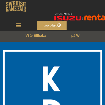
Köp biljett
Vi är tillbaka
p
å
W
e
n
n
g
a
r
n
s
s
l
o
t
t
!