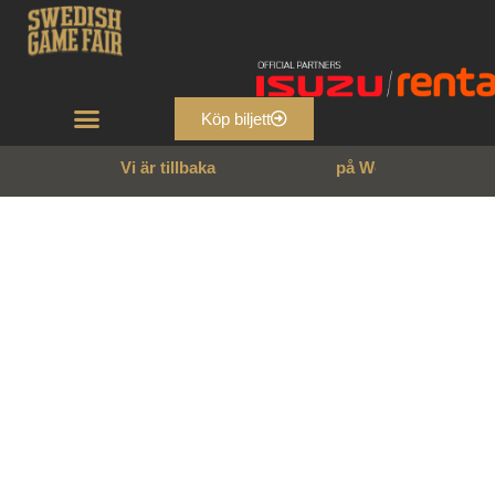
Köp biljett
Vi är tillbaka
p
å
W
e
n
n
g
a
r
n
s
s
l
o
t
t
!
Köp biljett nu – vinn en
åtelkamera och upplev årets
största jaktshopping
Köp din entrébiljett senast 17 maj –