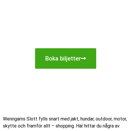
och du är automatiskt med i
utlottningen av en Pro-Optics PRO
4.4G åtelkamera från Hylte Jakt &
Lantman.
Boka biljetter
Wenngarns Slott fylls snart med jakt, hundar, outdoor, motor,
skytte och framför allt – shopping. Här hittar du några av