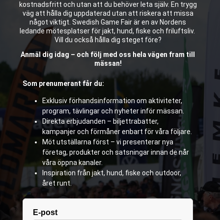
kostnadsfritt och utan att du behöver leta själv. En trygg
väg att hålla dig uppdaterad utan att riskera att missa
något viktigt. Swedish Game Fair är en av Nordens
ledande mötesplatser för jakt, hund, fiske och friluftsliv.
Vill du också hålla dig steget före?
Anmäl dig idag – och följ med oss hela vägen fram till
mässan!
Som prenumerant får du:
Exklusiv förhandsinformation om aktiviteter,
program, tävlingar och nyheter inför mässan.
Direkta erbjudanden – biljettrabatter,
kampanjer och förmåner enbart för våra följare.
Möt utställarna först – vi presenterar nya
företag, produkter och satsningar innan de når
våra öppna kanaler.
Inspiration från jakt, hund, fiske och outdoor,
året runt.
E-post