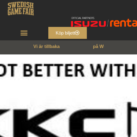
Köp biljett
Vi är tillbaka
p
å
W
e
n
n
g
a
r
n
s
s
l
o
t
t
!