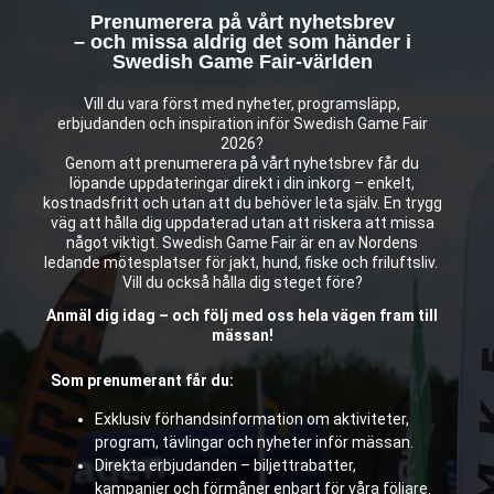
Prenumerera på vårt nyhetsbrev
– och missa aldrig det som händer i
Swedish Game Fair-världen
Vill du vara först med nyheter, programsläpp,
erbjudanden och inspiration inför Swedish Game Fair
2026?
Genom att prenumerera på vårt nyhetsbrev får du
löpande uppdateringar direkt i din inkorg – enkelt,
kostnadsfritt och utan att du behöver leta själv. En trygg
väg att hålla dig uppdaterad utan att riskera att missa
något viktigt. Swedish Game Fair är en av Nordens
ledande mötesplatser för jakt, hund, fiske och friluftsliv.
Vill du också hålla dig steget före?
Anmäl dig idag – och följ med oss hela vägen fram till
mässan!
Som prenumerant får du:
Exklusiv förhandsinformation om aktiviteter,
program, tävlingar och nyheter inför mässan.
Direkta erbjudanden – biljettrabatter,
kampanjer och förmåner enbart för våra följare.