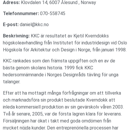
Adress:
Klovdalen 14, 6007 Ålesund , Norway
Telefonnummer:
070-558745
E-post:
daniel@kkc.no
Beskrivning:
KKC är resultatet av Kjetil Kverndokks
högskoleavhandling från Institutet för industridesign vid Oslo
Högskola för Arkitektur och Design i Norge, från januari 1998.
KKC rankades som den främsta uppgiften och en av de
bästa genom skolans historia. 1999 fick KKC
hedersomnämnande i Norges Designråds tävling för unga
talanger.
Efter att ha mottagit många förfrågningar om att tillverka
och marknadsföra sin produkt beslutade Kverndokk att
inleda kommersiell produktion av sin gevärskolv våren 2003.
Två år senare, 2005, var de första lagren klara för leverans.
Försäljningen har ökat i takt med goda omdömen från
mycket nöjda kunder. Den entreprenöriella processen har