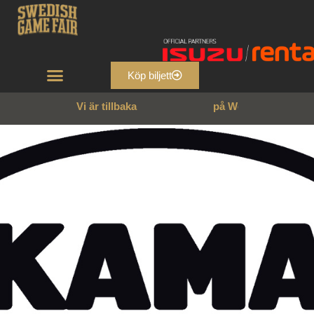
Köp biljett
Vi är tillbaka
p
å
W
e
n
n
g
a
r
n
s
s
l
o
t
t
!