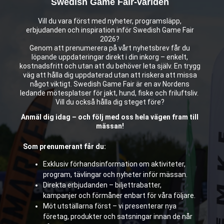
Swedish Game Fair-världen
Vill du vara först med nyheter, programsläpp,
erbjudanden och inspiration inför Swedish Game Fair
2026?
Genom att prenumerera på vårt nyhetsbrev får du
löpande uppdateringar direkt i din inkorg – enkelt,
kostnadsfritt och utan att du behöver leta själv. En trygg
väg att hålla dig uppdaterad utan att riskera att missa
något viktigt. Swedish Game Fair är en av Nordens
ledande mötesplatser för jakt, hund, fiske och friluftsliv.
Vill du också hålla dig steget före?
Anmäl dig idag – och följ med oss hela vägen fram till
mässan!
Som prenumerant får du:
Exklusiv förhandsinformation om aktiviteter,
program, tävlingar och nyheter inför mässan.
Direkta erbjudanden – biljettrabatter,
kampanjer och förmåner enbart för våra följare.
Möt utställarna först – vi presenterar nya
företag, produkter och satsningar innan de når