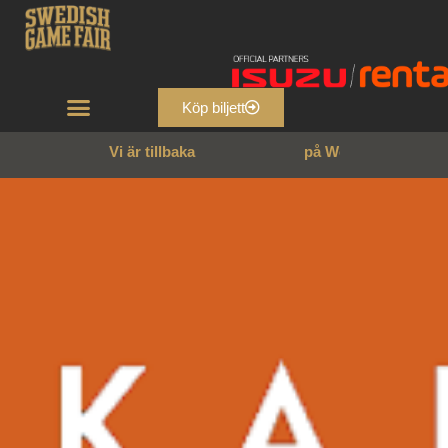
Köp biljett
Vi är tillbaka
p
å
W
e
n
n
g
a
r
n
s
s
l
o
t
t
!