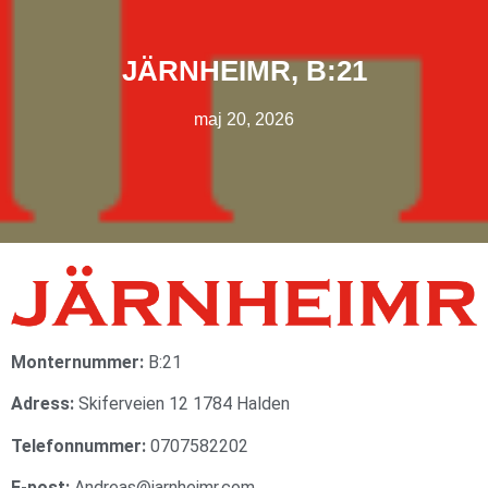
JÄRNHEIMR, B:21
maj 20, 2026
Monternummer:
B:21
Adress:
Skiferveien 12 1784 Halden
Telefonnummer:
0707582202
E-post:
Andreas@jarnheimr.com