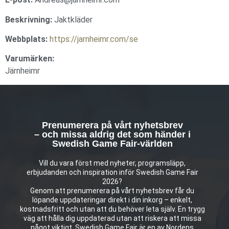
Beskrivning:
Jaktkläder
Webbplats:
https://jarnheimr.com/se
Varumärken:
Järnheimr
Prenumerera på vårt nyhetsbrev
– och missa aldrig det som händer i
Swedish Game Fair-världen
Vill du vara först med nyheter, programsläpp,
erbjudanden och inspiration inför Swedish Game Fair
2026?
Genom att prenumerera på vårt nyhetsbrev får du
löpande uppdateringar direkt i din inkorg – enkelt,
kostnadsfritt och utan att du behöver leta själv. En trygg
väg att hålla dig uppdaterad utan att riskera att missa
något viktigt. Swedish Game Fair är en av Nordens