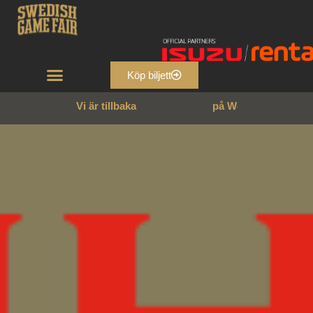
Köp biljett
Vi är tillbaka
p
å
W
e
n
n
g
a
r
n
s
s
l
o
t
t
!