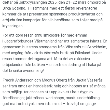
deltar på Jaktkryssningen 2025, den 21–22 mars ombord på
Birka Gotland. Tillsammans med ett flertal leverantörer
kommer de att presentera spännande produktnyheter och
erbjuda fina kampanjer för alla besökare som följer med på
kryssningen.
För att göra resan ännu smidigare för medlemmar
i Jägareförbundet Västmanland har ett samarbete inletts. En
gemensam bussresa arrangeras från Västerås till Stockholm,
med avgång från Jaktia Västerås butik på Erikslund. Under
resan kommer deltagarna att få ta del av exklusiva
erbjudanden från butiken – en extra anledning att haka på
detta unika evenemang!
Fredrik Andersson och Magnus Öberg från Jaktia Västerås
ser fram emot en händelserik helg och hoppas att så många
som möjligt tar chansen att uppleva ett helt dygn av
föreläsningar, jaktmässa, workshops, musik, underhållning,
god mat och dryck, men inte minst – trevligt umgänge.