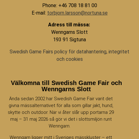
Phone: +46 708 18 81 00
E-mail:
torbjorn.larsson@nortuna.se
Adress till mässa:
Wenngarns Slott
193 91 Sigtuna
Swedish Game Fairs policy för datahantering, integritet
och cookies
Välkomna till Swedish Game Fair och
Wenngarns Slott
Ända sedan 2002 har Swedish Game Fair varit det
givna mässalternativet för alla som gillar jakt, hund,
skytte och outdoor. När vi åter slår upp portarna 29
maj – 31 maj 2026 så gör vi det i slottsmiljön runt
Wenngarn.
Wenngarn ligger mitt i Sveriges mässkluster – ett