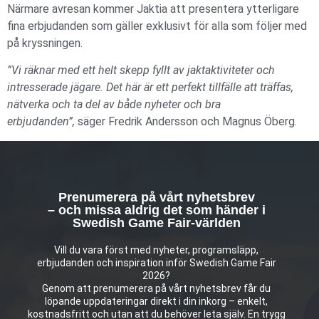
Närmare avresan kommer Jaktia att presentera ytterligare
fina erbjudanden som gäller exklusivt för alla som följer med
på kryssningen.
”Vi räknar med ett helt skepp fyllt av jaktaktiviteter och
intresserade jägare. Det här är ett perfekt tillfälle att träffas,
nätverka och ta del av både nyheter och bra
erbjudanden”,
säger Fredrik Andersson och Magnus Öberg.
Prenumerera på vårt nyhetsbrev
– och missa aldrig det som händer i
Swedish Game Fair-världen
Vill du vara först med nyheter, programsläpp,
erbjudanden och inspiration inför Swedish Game Fair
2026?
Genom att prenumerera på vårt nyhetsbrev får du
löpande uppdateringar direkt i din inkorg – enkelt,
kostnadsfritt och utan att du behöver leta själv. En trygg