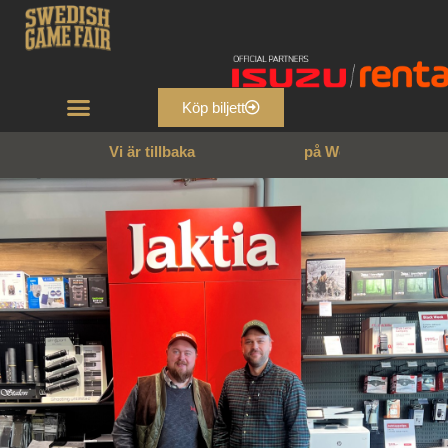
Köp biljett
Vi är tillbaka
p
å
W
e
n
n
g
a
r
n
s
s
l
o
t
t
!