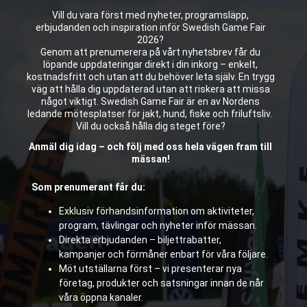
Vill du vara först med nyheter, programsläpp,
erbjudanden och inspiration inför Swedish Game Fair
2026?
Genom att prenumerera på vårt nyhetsbrev får du
löpande uppdateringar direkt i din inkorg – enkelt,
kostnadsfritt och utan att du behöver leta själv. En trygg
väg att hålla dig uppdaterad utan att riskera att missa
något viktigt. Swedish Game Fair är en av Nordens
ledande mötesplatser för jakt, hund, fiske och friluftsliv.
Vill du också hålla dig steget före?
Anmäl dig idag – och följ med oss hela vägen fram till
mässan!
Som prenumerant får du:
Exklusiv förhandsinformation om aktiviteter,
program, tävlingar och nyheter inför mässan.
Direkta erbjudanden – biljettrabatter,
kampanjer och förmåner enbart för våra följare.
Möt utställarna först – vi presenterar nya
företag, produkter och satsningar innan de når
våra öppna kanaler.