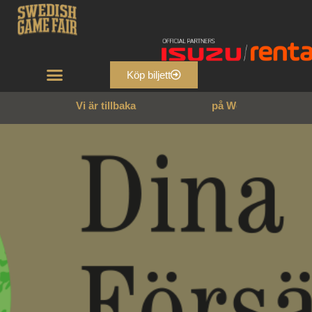
Köp biljett
Vi är tillbaka
p
å
W
e
n
n
g
a
r
n
s
s
l
o
t
t
!