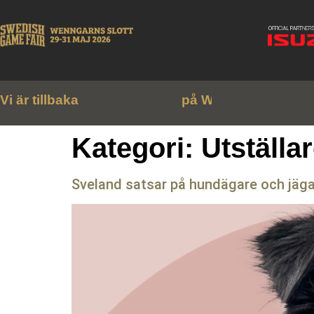
Vi är tillbaka
2
9
–
3
1
m
a
j
2
0
2
6
t
Kategori:
Utställa
Sveland satsar på hundägare och jäg