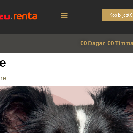
Köp biljett
00
00
Dagar
Timma
re
are