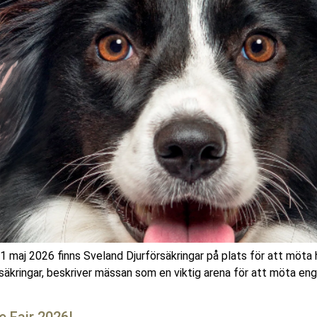
maj 2026 finns Sveland Djurförsäkringar på plats för att möta h
rsäkringar, beskriver mässan som en viktig arena för att möta e