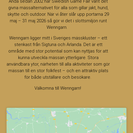
Ända sedan 2002 har Swedish Game Fair varit det
givna mässalternativet för alla som gillar jakt, hund,
skytte och outdoor. När vi åter slår upp portarna 29
maj – 31 maj 2026 så gör vi det i slottsmiljön runt
Wenngarn.
Wenngarn ligger mitt i Sveriges mässkluster – ett
stenkast från Sigtuna och Arlanda. Det är ett
område med stor potential som kan nyttjas för att
kunna utveckla mässan ytterligare. Stora
användbara ytor, närheten till alla aktiviteter som gör
mässan till en stor folkfest – och en attraktiv plats
för både utställare och besökare.
Välkomna till Wenngarn!