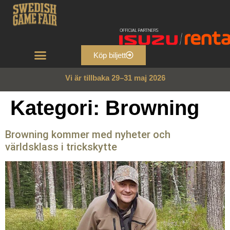
Köp biljett
Vi är tillbaka
2
9
–
3
1
m
a
j
2
0
2
6
Kategori:
Browning
Browning kommer med nyheter och
världsklass i trickskytte