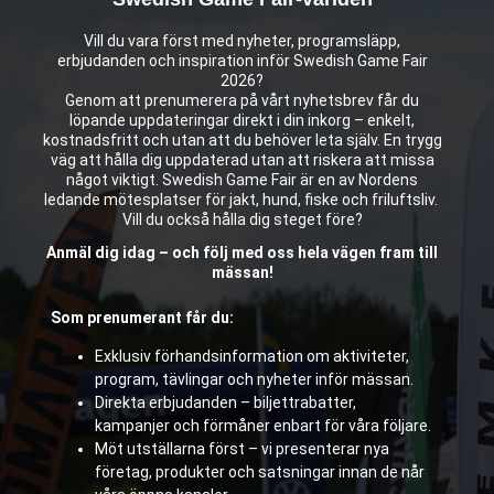
Vill du vara först med nyheter, programsläpp,
erbjudanden och inspiration inför Swedish Game Fair
2026?
Genom att prenumerera på vårt nyhetsbrev får du
löpande uppdateringar direkt i din inkorg – enkelt,
kostnadsfritt och utan att du behöver leta själv. En trygg
väg att hålla dig uppdaterad utan att riskera att missa
något viktigt. Swedish Game Fair är en av Nordens
ledande mötesplatser för jakt, hund, fiske och friluftsliv.
Vill du också hålla dig steget före?
Anmäl dig idag – och följ med oss hela vägen fram till
mässan!
Som prenumerant får du:
Exklusiv förhandsinformation om aktiviteter,
program, tävlingar och nyheter inför mässan.
Direkta erbjudanden – biljettrabatter,
kampanjer och förmåner enbart för våra följare.
Möt utställarna först – vi presenterar nya
företag, produkter och satsningar innan de når