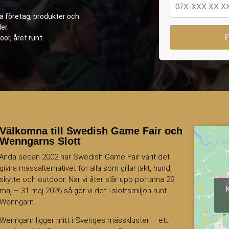
ya företag, produkter och
er.
oor, året runt.
Välkomna till Swedish Game Fair och
Wenngarns Slott
Ända sedan 2002 har Swedish Game Fair varit det
givna mässalternativet för alla som gillar jakt, hund,
skytte och outdoor. När vi åter slår upp portarna 29
maj – 31 maj 2026 så gör vi det i slottsmiljön runt
Wenngarn.
Wenngarn ligger mitt i Sveriges mässkluster – ett