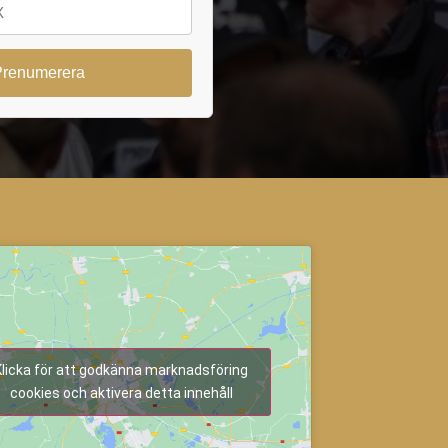
Klicka för att godkänna marknadsföring
cookies och aktivera detta innehåll