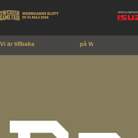
Vi är tillbaka
p
å
W
e
n
n
g
a
r
n
s
s
l
o
t
t
!