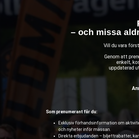
– och missa ald
Vill du vara för
Genom att prenu
enkelt, ko
uppdaterad ut
Anm
Som prenumerant får du:
Exklusiv förhandsinformation om aktivite
och nyheter inför mässan.
Direkta erbjudanden – biljettrabatter, 