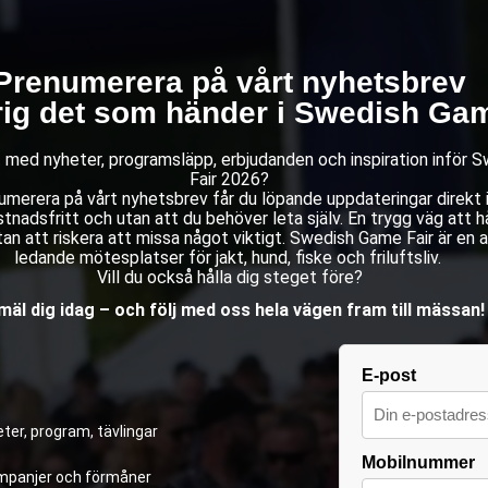
Prenumerera på vårt nyhetsbrev
rig det som händer i Swedish Gam
st med nyheter, programsläpp, erbjudanden och inspiration inför
Fair 2026?
merera på vårt nyhetsbrev får du löpande uppdateringar direkt i 
stnadsfritt och utan att du behöver leta själv. En trygg väg att hå
an att riskera att missa något viktigt. Swedish Game Fair är en 
ledande mötesplatser för jakt, hund, fiske och friluftsliv.
Vill du också hålla dig steget före?
äl dig idag – och följ med oss hela vägen fram till mässan!
E-post
ter, program, tävlingar
Mobilnummer
kampanjer och förmåner