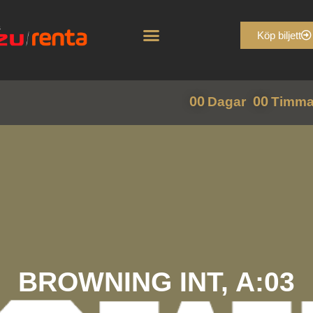
Köp biljett
00
00
Dagar
Timma
BROWNING INT, A:03