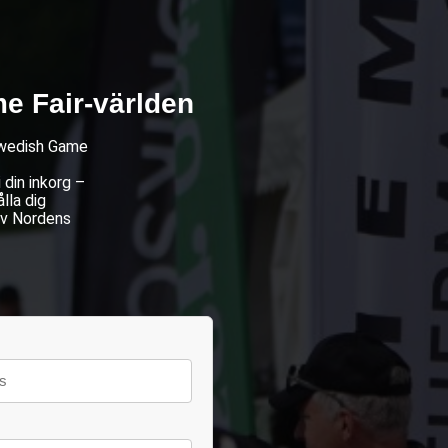
e Fair-världen
 Swedish Game
din inkorg –
lla dig
av Nordens