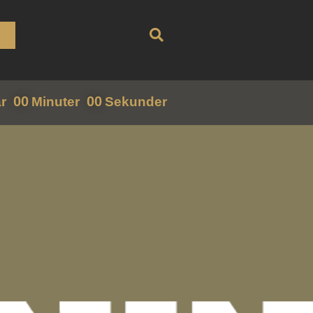
00
00
r
Minuter
Sekunder