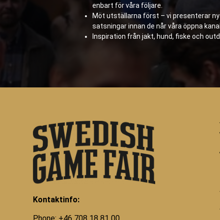
enbart för våra följare.
Möt utställarna först – vi presenterar n
satsningar innan de når våra öppna kanal
Inspiration från jakt, hund, fiske och outd
Kontaktinfo:
Phone: +46 708 18 81 00