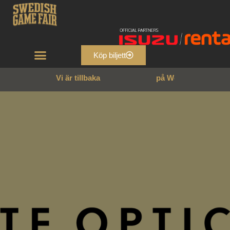
Köp biljett
Vi är tillbaka
p
å
W
e
n
n
g
a
r
n
s
s
l
o
t
t
!