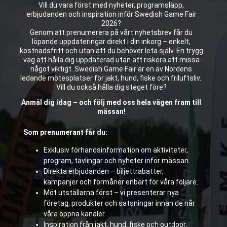
Vill du vara först med nyheter, programsläpp,
erbjudanden och inspiration inför Swedish Game Fair
2026?
Genom att prenumerera på vårt nyhetsbrev får du
löpande uppdateringar direkt i din inkorg – enkelt,
kostnadsfritt och utan att du behöver leta själv. En trygg
väg att hålla dig uppdaterad utan att riskera att missa
något viktigt. Swedish Game Fair är en av Nordens
ledande mötesplatser för jakt, hund, fiske och friluftsliv.
Vill du också hålla dig steget före?
Anmäl dig idag – och följ med oss hela vägen fram till
mässan!
Som prenumerant får du:
Exklusiv förhandsinformation om aktiviteter,
program, tävlingar och nyheter inför mässan.
Direkta erbjudanden – biljettrabatter,
kampanjer och förmåner enbart för våra följare.
Möt utställarna först – vi presenterar nya
företag, produkter och satsningar innan de når
våra öppna kanaler.
Inspiration från jakt, hund, fiske och outdoor,