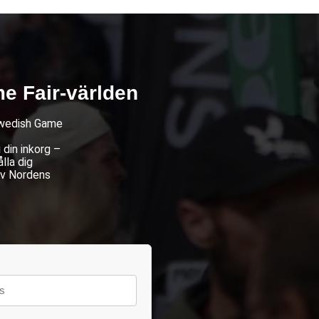
e Fair-världen
 Swedish Game
din inkorg –
lla dig
av Nordens