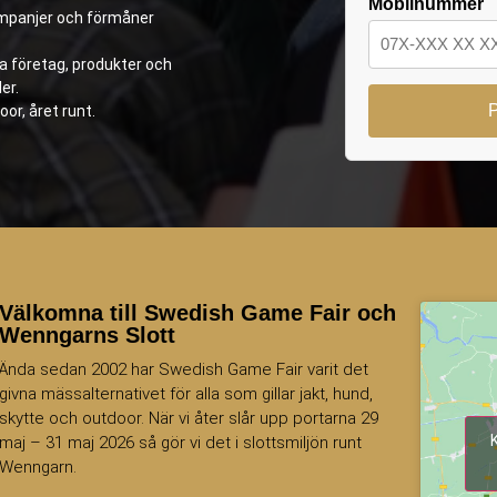
Mobilnummer
kampanjer och förmåner
ya företag, produkter och
er.
oor, året runt.
Välkomna till Swedish Game Fair och
Wenngarns Slott
Ända sedan 2002 har Swedish Game Fair varit det
givna mässalternativet för alla som gillar jakt, hund,
skytte och outdoor. När vi åter slår upp portarna 29
maj – 31 maj 2026 så gör vi det i slottsmiljön runt
Wenngarn.