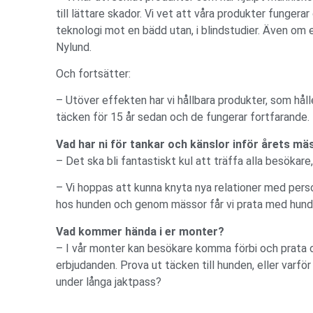
till lättare skador. Vi vet att våra produkter fungera
teknologi mot en bädd utan, i blindstudier. Även om ett
Nylund.
Och fortsätter:
– Utöver effekten har vi hållbara produkter, som håll
täcken för 15 år sedan och de fungerar fortfarande.
Vad har ni för tankar och känslor inför årets mä
– Det ska bli fantastiskt kul att träffa alla besökar
– Vi hoppas att kunna knyta nya relationer med perso
hos hunden och genom mässor får vi prata med hundä
Vad kommer hända i er monter?
– I vår monter kan besökare komma förbi och prata om
erbjudanden. Prova ut täcken till hunden, eller varför 
under långa jaktpass?