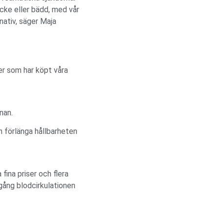
täcke eller bädd, med vår
rnativ, säger Maja
der som har köpt våra
nan.
n förlänga hållbarheten
fina priser och flera
 igång blodcirkulationen