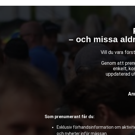
– och missa ald
Vill du vara för
Genom att prenu
enkelt, ko
uppdaterad ut
Anm
Som prenumerant får du:
Exklusiv förhandsinformation om aktivite
och nyheter inför mässan.