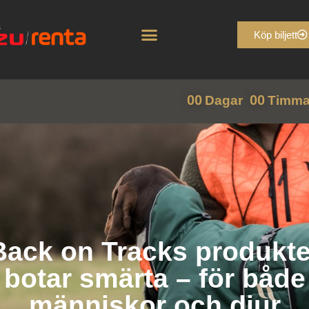
Köp biljett
00
00
Dagar
Timma
Back on Tracks produkte
botar smärta – för både
människor och djur