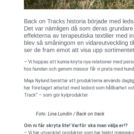
Back on Tracks historia började med leds
Det var nämligen då som deras grundare 
effekterna av terapeutiska textilier med 
blev så småningom en vidareutveckling til
ser de fram emot att visa upp sortimentet
– Vi hoppas att kunna knyta nya relationer med perso
hos hunden och genom mässor får vi prata med hundä
Maja Nylund berättar att produkterna används daglige
har företaget arbetat med ledord som hållbarhet och 
Track” – som gör kylprodukter.
Foto: Lina Lundin / Back on track
Om ni får skryta lite! Varför ska man välja er!?
– Vi har utvecklat produkter som har hjälpt människor 