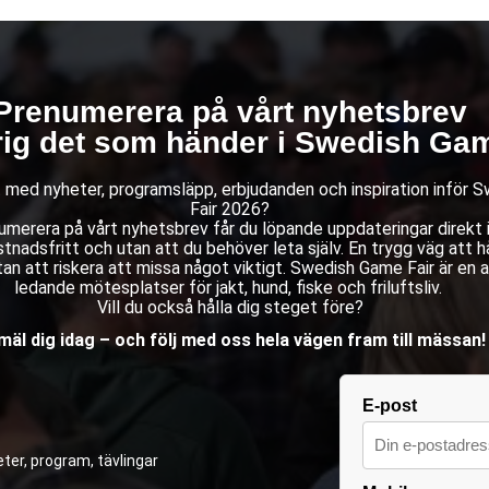
Prenumerera på vårt nyhetsbrev
rig det som händer i Swedish Gam
st med nyheter, programsläpp, erbjudanden och inspiration inför
Fair 2026?
merera på vårt nyhetsbrev får du löpande uppdateringar direkt i 
stnadsfritt och utan att du behöver leta själv. En trygg väg att hå
an att riskera att missa något viktigt. Swedish Game Fair är en 
ledande mötesplatser för jakt, hund, fiske och friluftsliv.
Vill du också hålla dig steget före?
äl dig idag – och följ med oss hela vägen fram till mässan!
E-post
ter, program, tävlingar