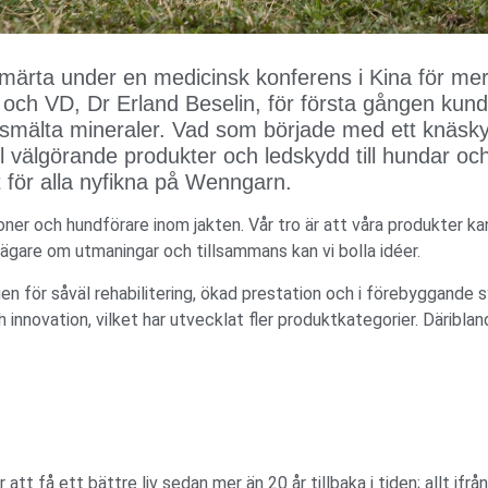
märta under en medicinsk konferens i Kina för me
och VD, Dr Erland Beselin, för första gången kun
insmälta mineraler. Vad som började med ett knäskyd
l välgörande produkter och ledskydd till hundar oc
 för alla nyfikna på Wenngarn.
ner och hundförare inom jakten. Vår tro är att våra produkter ka
gare om utmaningar och tillsammans kan vi bolla idéer.
n för såväl rehabilitering, ökad prestation och i förebyggande s
innovation, vilket har utvecklat fler produktkategorier. Däribla
att få ett bättre liv sedan mer än 20 år tillbaka i tiden; allt if