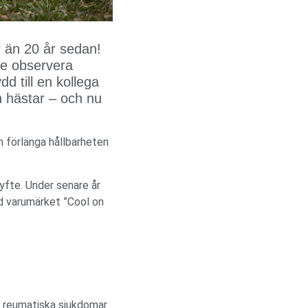
r än 20 år sedan!
de observera
d till en kollega
h hästar – och nu
n förlänga hållbarheten
yfte. Under senare år
nd varumärket ”Cool on
rån reumatiska sjukdomar