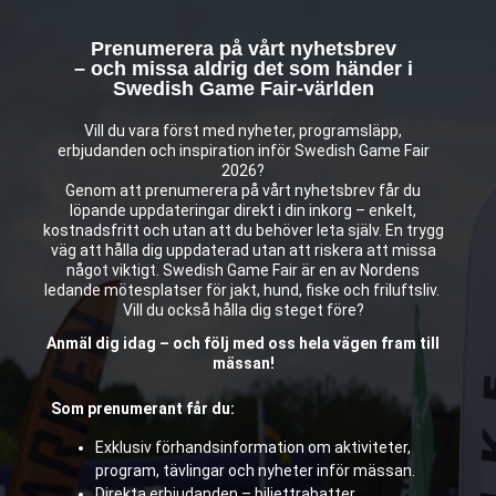
Prenumerera på vårt nyhetsbrev
– och missa aldrig det som händer i
Swedish Game Fair-världen
Vill du vara först med nyheter, programsläpp,
erbjudanden och inspiration inför Swedish Game Fair
2026?
Genom att prenumerera på vårt nyhetsbrev får du
löpande uppdateringar direkt i din inkorg – enkelt,
kostnadsfritt och utan att du behöver leta själv. En trygg
väg att hålla dig uppdaterad utan att riskera att missa
något viktigt. Swedish Game Fair är en av Nordens
ledande mötesplatser för jakt, hund, fiske och friluftsliv.
Vill du också hålla dig steget före?
Anmäl dig idag – och följ med oss hela vägen fram till
mässan!
Som prenumerant får du:
Exklusiv förhandsinformation om aktiviteter,
program, tävlingar och nyheter inför mässan.
Direkta erbjudanden – biljettrabatter,