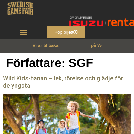
Köp biljett
Vi är tillbaka
n
n
g
a
r
n
s
s
l
o
–
9
2
3
e
1
W
å
Författare:
SGF
Wild Kids-banan – lek, rörelse och glädje för
de yngsta