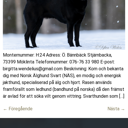
Monternummer: H:24 Adress: Ö. Bännbäck Stjärnbacka,
73399 Möklinta Telefonnummer: 076-76 33 980 E-post:
birgitta.wendelius@gmail.com Beskrivning: Kom och bekanta
dig med Norsk Älghund Svart (NÄS), en modig och energisk
jakthund, specialiserad på älg och hjort. Rasen används
framförallt som ledhund (bandhund på norska) då den främst
är avlad för att söka vilt genom vittring. Svarthunden som […]
←
Föregående
Nästa
→