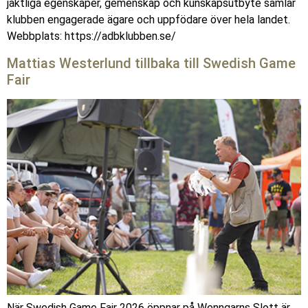
jaktliga egenskaper, gemenskap och kunskapsutbyte samlar
klubben engagerade ägare och uppfödare över hela landet.
Webbplats: https://adbklubben.se/
Mattias Westerlund tillbaka till Swedish Game
Fair
När Swedish Game Fair 2026 öppnar på Wenngarns Slott är