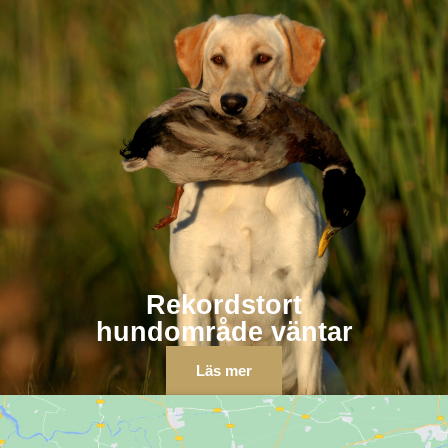
Rekordstort
hundområde väntar
Läs mer