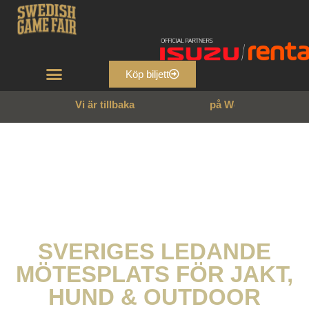
Köp biljett
Vi är tillbaka
2
9
–
3
1
m
a
j
2
0
2
6
SVERIGES LEDANDE
MÖTESPLATS FÖR JAKT,
HUND & OUTDOOR