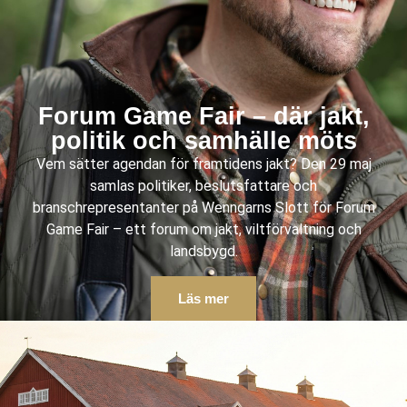
Forum Game Fair – där jakt,
politik och samhälle möts
Vem sätter agendan för framtidens jakt? Den 29 maj
samlas politiker, beslutsfattare och
branschrepresentanter på Wenngarns Slott för Forum
Game Fair – ett forum om jakt, viltförvaltning och
landsbygd.
Läs mer