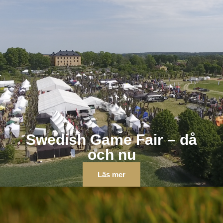
Swedish Game Fair – då
och nu
Läs mer