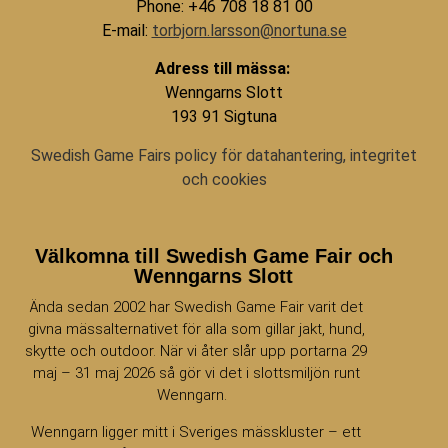
Phone: +46 708 18 81 00
E-mail:
torbjorn.larsson@nortuna.se
Adress till mässa:
Wenngarns Slott
193 91 Sigtuna
Swedish Game Fairs policy för datahantering, integritet
och cookies
Välkomna till Swedish Game Fair och
Wenngarns Slott
Ända sedan 2002 har Swedish Game Fair varit det
givna mässalternativet för alla som gillar jakt, hund,
skytte och outdoor. När vi åter slår upp portarna 29
maj – 31 maj 2026 så gör vi det i slottsmiljön runt
Wenngarn.
Wenngarn ligger mitt i Sveriges mässkluster – ett