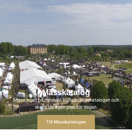
Mässkatalog
Missa inget på mässan! Kolla in mässkatalogen och
skapa din egen plan för dagen.
Till Mässkatalogen